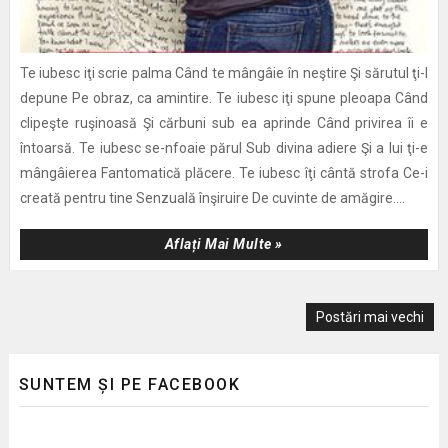
Te iubesc iţi scrie palma Când te mângâie în neştire Şi sărutul ţi-l
depune Pe obraz, ca amintire. Te iubesc iţi spune pleoapa Când
clipeşte ruşinoasă Şi cărbuni sub ea aprinde Când privirea îi e
întoarsă. Te iubesc se-nfoaie părul Sub divina adiere Şi a lui ţi-e
mângâierea Fantomatică plăcere. Te iubesc îţi cântă strofa Ce-i
creată pentru tine Senzuală înşiruire De cuvinte de amăgire....
Aflați Mai Multe »
Postări mai vechi
SUNTEM ȘI PE FACEBOOK