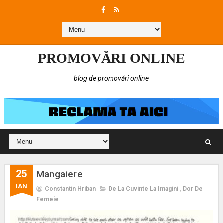
PROMOVĂRI ONLINE
blog de promovări online
25
Mangaiere
IAN
Constantin Hriban
De La Cuvinte La Imagini
,
Dor De
Femeie