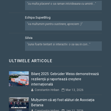
"cu multa placere! o sa raman intotdeauna cu aminti..."
Echipa SuperBlog
"va multumim pentru sustinere, apreciem :)"
Silvia
"suna foarte tentant si interactiv. o sa iau in con..."
ULTIMELE ARTICOLE
Bilanț 2025: Gebrüder Weiss demonstrează
reziliență și raportează creștere
internațională
Constantin Hriban
Mar 13, 2026
Mulțumim că ați fost alături de Asociația
Betania
Constantin Hriban
Jan 11, 2026