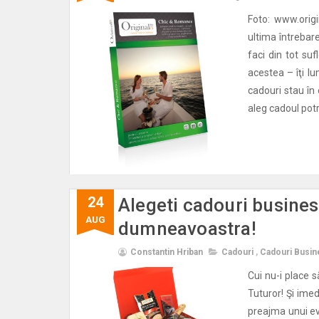
Foto: www.origi
ultima întrebar
faci din tot su
acestea – îţi l
cadouri stau în 
aleg cadoul potr
24
Alegeti cadouri business
AUG
dumneavoastra!
Constantin Hriban
Cadouri
,
Cadouri Busin
Cui nu-i place 
Tuturor! Şi imed
preajma unui eve