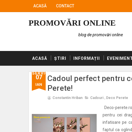
ACASĂ
CONTACT
PROMOVĂRI ONLINE
blog de promovări online
ACASĂ
ȘTIRI
INFORMAȚII
EVENIMEN
SERVICII
07
Cadoul perfect pentru cei
IAN
Perete!
Constantin Hriban
Cadouri
,
Deco Perete
Deco-perete.ro
pentru cei dra
infatisare pe c
faptul ca oglin