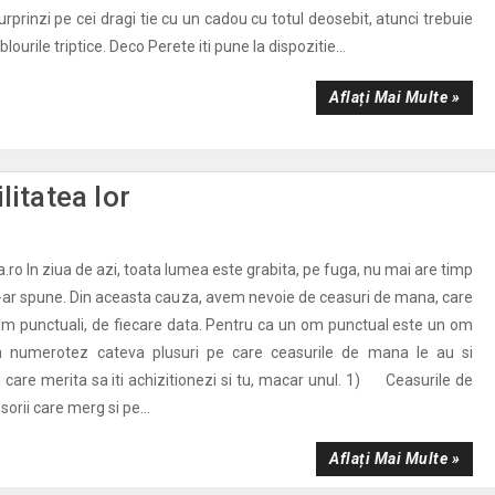
surprinzi pe cei dragi tie cu un cadou cu totul deosebit, atunci trebuie
blourile triptice. Deco Perete iti pune la dispozitie...
Aflați Mai Multe »
litatea lor
ro In ziua de azi, toata lumea este grabita, pe fuga, nu mai are timp
-ar spune. Din aceasta cauza, avem nevoie de ceasuri de mana, care
fim punctuali, de fiecare data. Pentru ca un om punctual este un om
sa numerotez cateva plusuri pe care ceasurile de mana le au si
 care merita sa iti achizitionezi si tu, macar unul. 1) Ceasurile de
rii care merg si pe...
Aflați Mai Multe »