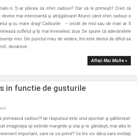
nalo.ro Ţi-ar plăcea să oferi cadouri? Dar să le primeşti? Cred că
e devine mai interesantă şi atrăgătoare! Atunci când oferi cadouri o
fletul şi cu mare drag! Cadourile – oricât de mici sau de mari ar fi
uminează sufletul şi îţi mai înveselesc ziua. Se spune că adevăratele
esenţe mici. Din punctul meu de vedere, îmi este destul de dificil să
ivit, deoarece...
Aflați Mai Multe »
 in functie de gusturile
ess
să primească cadouri?! Iar răspunsul este unul spontan şi şablonizat:
iat imaginaţia îşi extinde marginile şi stai şi te gândeşti, mai ales în
niment important, oare ce voi primi!? Ce îmi vor dărui oare invitaţii