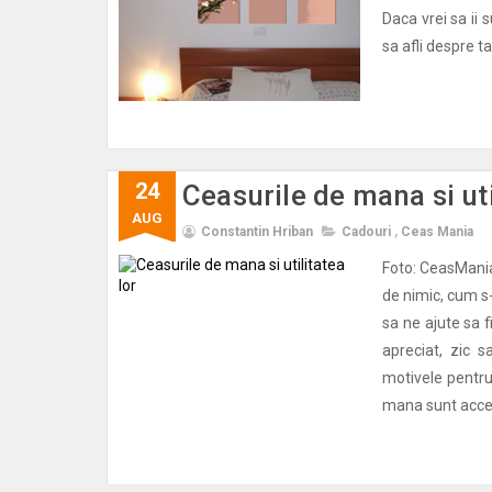
Daca vrei sa ii 
sa afli despre ta
24
Ceasurile de mana si uti
AUG
Constantin Hriban
Cadouri
,
Ceas Mania
Foto: CeasMania.
de nimic, cum s
sa ne ajute sa 
apreciat, zic 
motivele pentru
mana sunt acceso