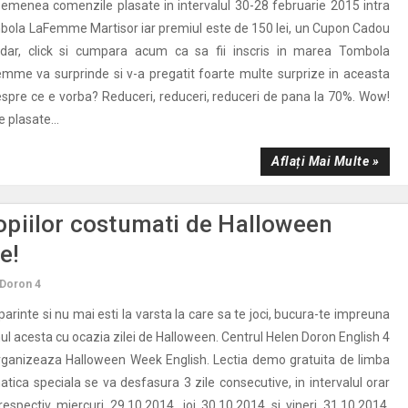
emenea comenzile plasate in intervalul 30-28 februarie 2015 intra
bola LaFemme Martisor iar premiul este de 150 lei, un Cupon Cadou
ar, click si cumpara acum ca sa fii inscris in marea Tombola
me va surprinde si v-a pregatit foarte multe surprize in aceasta
espre ce e vorba? Reduceri, reduceri, reduceri de pana la 70%. Wow!
 plasate...
Aflați Mai Multe »
piilor costumati de Halloween
e!
 Doron 4
parinte si nu mai esti la varsta la care sa te joci, bucura-te impreuna
nul acesta cu ocazia zilei de Halloween. Centrul Helen Doron English 4
organizeaza Halloween Week English. Lectia demo gratuita de limba
tica speciala se va desfasura 3 zile consecutive, in intervalul orar
respectiv miercuri 29.10.2014, joi 30.10.2014 si vineri 31.10.2014.