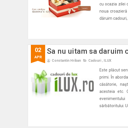
cu ocazia zilei 
noua croazieră 
dăruim cadouri, 
02
Sa nu uitam sa daruim 
APR
Constantin Hriban
Cadouri
,
ILUX
Este plăcut sent
primi. În aborda
căsătorie, naş
acesteia etc. 
evenimentului 
sărbătoritului. 