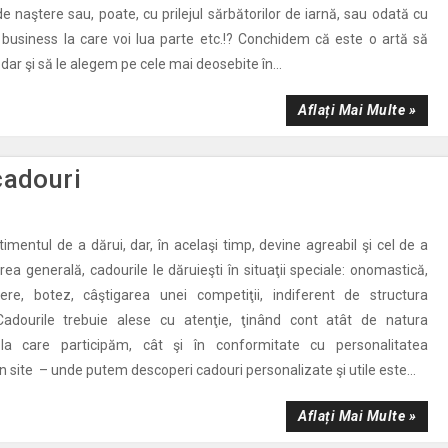
de naştere sau, poate, cu prilejul sărbătorilor de iarnă, sau odată cu
business la care voi lua parte etc.!? Conchidem că este o artă să
dar şi să le alegem pe cele mai deosebite în...
Aflați Mai Multe »
cadouri
imentul de a dărui, dar, în acelaşi timp, devine agreabil şi cel de a
rea generală, cadourile le dăruieşti în situaţii speciale: onomastică,
tere, botez, câştigarea unei competiţii, indiferent de structura
Cadourile trebuie alese cu atenţie, ţinând cont atât de natura
la care participăm, cât şi în conformitate cu personalitatea
Un site – unde putem descoperi cadouri personalizate şi utile este...
Aflați Mai Multe »