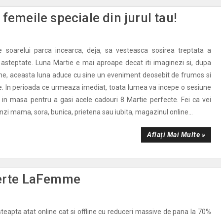
femeile speciale din jurul tau!
le soarelui parca incearca, deja, sa vesteasca sosirea treptata a
 asteptate. Luna Martie e mai aproape decat iti imaginezi si, dupa
ine, aceasta luna aduce cu sine un eveniment deosebit de frumos si
ie. In perioada ce urmeaza imediat, toata lumea va incepe o sesiune
in masa pentru a gasi acele cadouri 8 Martie perfecte. Fei ca vei
rinzi mama, sora, bunica, prietena sau iubita, magazinul online...
Aflați Mai Multe »
ferte LaFemme
apta atat online cat si offline cu reduceri massive de pana la 70%