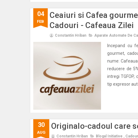
04
Ceaiuri si Cafea gourme
FEB
Cadouri - Cafeaua Zilei
Constantin Hriban
Aparate Automate De Ca
Incepand cu fe
gourmet, cadou
nume: Cafeaua-Z
reducere de 5%
intregi TGFOP,
tip expresor auto
30
Originalo-cadoul care s
AUG
Constantin Hriban
Blogal Initiative
,
Cadour