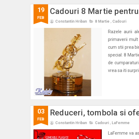
19
Cadouri 8 Martie pentru 
FEB
Constantin Hriban
8 Martie
,
Cadouri
Razele aurii a
primaverii mult
cum stii prea b
special: 8 Mart
de cumparaturi 
vrea sa iti surp
03
Reduceri, tombola si o
FEB
Constantin Hriban
Cadouri
,
LaFemme
LaFemme va aste