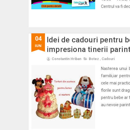
Centrul va fi de
04
Idei de cadouri pentru b
IUN
impresiona tinerii parint
Constantin Hriban
Botez
,
Cadouri
Nasterea unui 
familii,iar pentr
cele mai practi
florile sunt dra
pentru bebe ar fi
au nevoie parinti