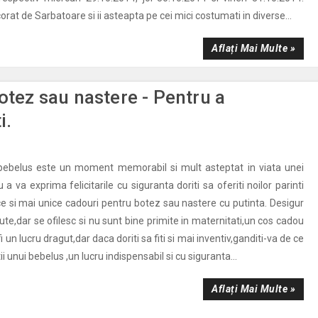
corat de Sarbatoare si ii asteapta pe cei mici costumati in diverse...
Aflați Mai Multe »
otez sau nastere - Pentru a
i.
bebelus este un moment memorabil si mult asteptat in viata unei
u a va exprima felicitarile cu siguranta doriti sa oferiti noilor parinti
ce si mai unice cadouri pentru botez sau nastere cu putinta. Desigur
gute,dar se ofilesc si nu sunt bine primite in maternitati,un cos cadou
 un lucru dragut,dar daca doriti sa fiti si mai inventiv,ganditi-va de ce
i unui bebelus ,un lucru indispensabil si cu siguranta...
Aflați Mai Multe »