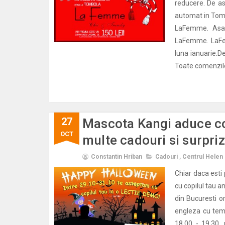
reducere. De as
automat in Tom
LaFemme. Asad
LaFemme. LaFem
luna ianuarie.D
Toate comenzile
27
Mascota Kangi aduce co
OCT
multe cadouri si surpriz
Constantin Hriban
Cadouri
,
Centrul Helen
Chiar daca esti 
cu copilul tau a
din Bucuresti 
engleza cu tema
18.00 - 19.30, 