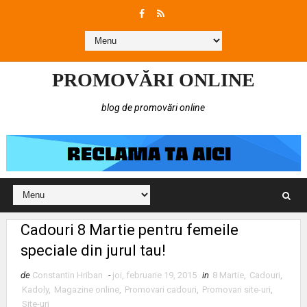
PROMOVĂRI ONLINE
blog de promovări online
Cadouri 8 Martie pentru femeile
speciale din jurul tau!
de
Constantin Hriban
-
joi, februarie 19, 2015
in
8 Martie
,
Cadouri
,
Kadoly
,
Magazine online
,
Promovari cadouri
,
Promovari site-uri
,
Site-uri