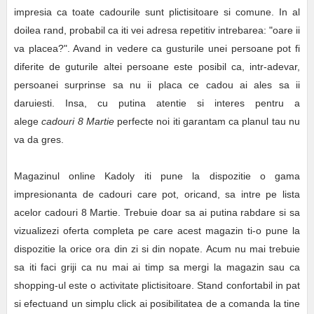
impresia ca toate cadourile sunt plictisitoare si comune. In al
doilea rand, probabil ca iti vei adresa repetitiv intrebarea: "oare ii
va placea?". Avand in vedere ca gusturile unei persoane pot fi
diferite de guturile altei persoane este posibil ca, intr-adevar,
persoanei surprinse sa nu ii placa ce cadou ai ales sa ii
daruiesti. Insa, cu putina atentie si interes pentru a
alege
cadouri 8 Martie
perfecte noi iti garantam ca planul tau nu
va da gres.
Magazinul online Kadoly iti pune la dispozitie o gama
impresionanta de cadouri care pot, oricand, sa intre pe lista
acelor cadouri 8 Martie. Trebuie doar sa ai putina rabdare si sa
vizualizezi oferta completa pe care acest magazin ti-o pune la
dispozitie la orice ora din zi si din nopate. Acum nu mai trebuie
sa iti faci griji ca nu mai ai timp sa mergi la magazin sau ca
shopping-ul este o activitate plictisitoare. Stand confortabil in pat
si efectuand un simplu click ai posibilitatea de a comanda la tine