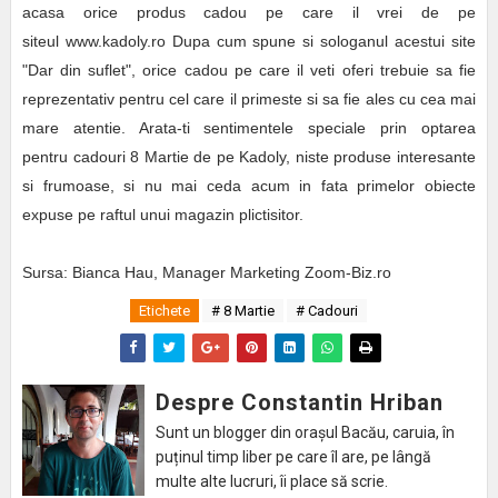
acasa orice produs cadou pe care il vrei de pe
siteul www.kadoly.ro Dupa cum spune si sologanul acestui site
"Dar din suflet", orice cadou pe care il veti oferi trebuie sa fie
reprezentativ pentru cel care il primeste si sa fie ales cu cea mai
mare atentie. Arata-ti sentimentele speciale prin optarea
pentru cadouri 8 Martie de pe Kadoly, niste produse interesante
si frumoase, si nu mai ceda acum in fata primelor obiecte
expuse pe raftul unui magazin plictisitor.
Sursa: Bianca Hau, Manager Marketing Zoom-Biz.ro
Etichete
# 8 Martie
# Cadouri
Despre Constantin Hriban
Sunt un blogger din orașul Bacău, caruia, în
puținul timp liber pe care îl are, pe lângă
multe alte lucruri, îi place să scrie.