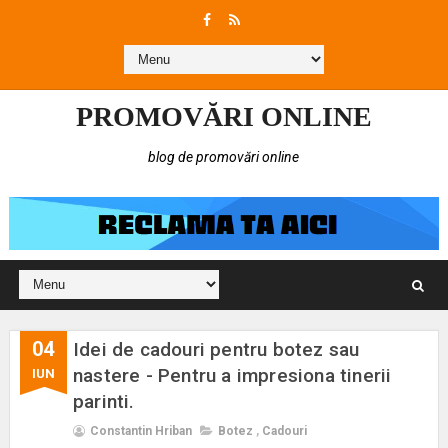
PROMOVĂRI ONLINE
blog de promovări online
04
Idei de cadouri pentru botez sau
nastere - Pentru a impresiona tinerii
IUN
parinti.
Constantin Hriban
Botez
,
Cadouri