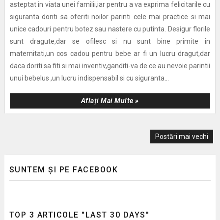
asteptat in viata unei familii,iar pentru a va exprima felicitarile cu
siguranta doriti sa oferiti noilor parinti cele mai practice si mai
unice cadouri pentru botez sau nastere cu putinta. Desigur florile
sunt dragute,dar se ofilesc si nu sunt bine primite in
maternitati,un cos cadou pentru bebe ar fi un lucru dragut,dar
daca doriti sa fiti si mai inventiv,ganditi-va de ce au nevoie parintii
unui bebelus ,un lucru indispensabil si cu siguranta...
Aflați Mai Multe »
Postări mai vechi
SUNTEM ȘI PE FACEBOOK
TOP 3 ARTICOLE "LAST 30 DAYS"