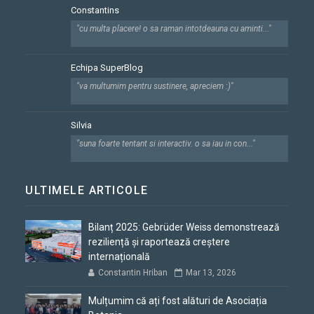
Constantins
"cu multa placere! o sa raman intotdeauna cu aminti..."
Echipa SuperBlog
"va multumim pentru sustinere, apreciem :)"
Silvia
"suna foarte tentant si interactiv. o sa iau in con..."
ULTIMELE ARTICOLE
Bilanț 2025: Gebrüder Weiss demonstrează
reziliență și raportează creștere
internațională
Constantin Hriban
Mar 13, 2026
Mulțumim că ați fost alături de Asociația