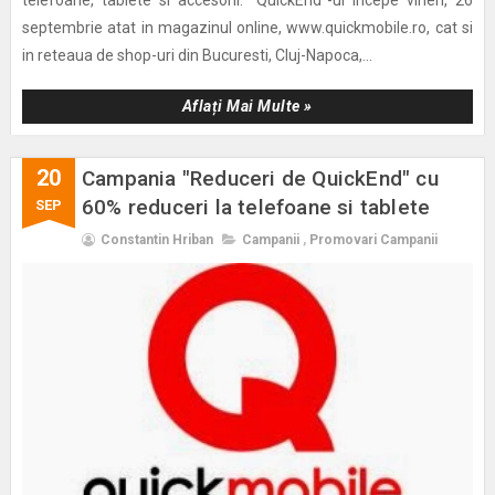
septembrie atat in magazinul online, www.quickmobile.ro, cat si
in reteaua de shop-uri din Bucuresti, Cluj-Napoca,...
Aflați Mai Multe »
20
Campania "Reduceri de QuickEnd" cu
60% reduceri la telefoane si tablete
SEP
Constantin Hriban
Campanii
,
Promovari Campanii