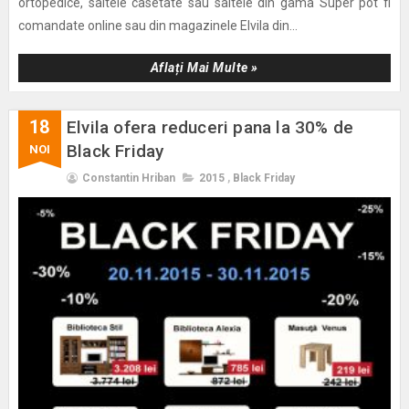
ortopedice, saltele casetate sau saltele din gama Super pot fi
comandate online sau din magazinele Elvila din...
Aflați Mai Multe »
18
Elvila ofera reduceri pana la 30% de
Black Friday
NOI
Constantin Hriban
2015
,
Black Friday