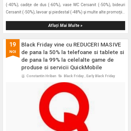
(-40%); cadiţe de dus (-60%), vase WC Cersanit (-50%), bideuri
Cersanit (-50%), lavoar şi piedestal (-48%) şi multe alte promoţii...
Aflați Mai Multe »
19
Black Friday vine cu REDUCERI MASIVE
de pana la 50% la telefoane si tablete si
NOI
de pana la 99% la celelalte game de
produse si servicii QuickMobile
Constantin Hriban
Black Friday
,
Early Black Friday