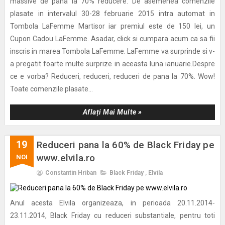
massive de pana la 70% reducere. De asemenea comenzile
plasate in intervalul 30-28 februarie 2015 intra automat in
Tombola LaFemme Martisor iar premiul este de 150 lei, un
Cupon Cadou LaFemme. Asadar, click si cumpara acum ca sa fii
inscris in marea Tombola LaFemme. LaFemme va surprinde si v-
a pregatit foarte multe surprize in aceasta luna ianuarie.Despre
ce e vorba? Reduceri, reduceri, reduceri de pana la 70%. Wow!
Toate comenzile plasate...
Aflați Mai Multe »
19
Reduceri pana la 60% de Black Friday pe
www.elvila.ro
NOI
Constantin Hriban
Black Friday
,
Elvila
Anul acesta Elvila organizeaza, in perioada 20.11.2014-
23.11.2014, Black Friday cu reduceri substantiale, pentru toti