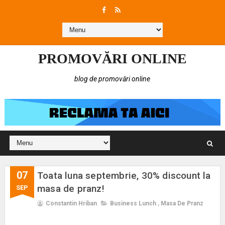
PROMOVĂRI ONLINE
blog de promovări online
07
Toata luna septembrie, 30% discount la
masa de pranz!
SEP
Constantin Hriban
Business Lunch
,
Masa De Pranz