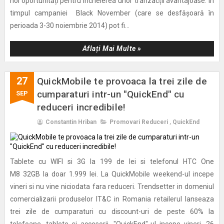
noi oportunități pentru încheierea unor tranzacții avantajoase. În
timpul campaniei Black November (care se desfășoară în
perioada 3-30 noiembrie 2014) pot fi...
Aflați Mai Multe »
27
QuickMobile te provoaca la trei zile de
cumparaturi intr-un "QuickEnd" cu
SEP
reduceri incredibile!
Constantin Hriban
Promovari Reduceri
,
QuickEnd
Tablete cu WIFI si 3G la 199 de lei si telefonul HTC One
M8 32GB la doar 1.999 lei. La QuickMobile weekend-ul incepe
vineri si nu vine niciodata fara reduceri. Trendsetter in domeniul
comercializarii produselor IT&C in Romania retailerul lanseaza
trei zile de cumparaturi cu discount-uri de peste 60% la
telefoane, tablete si accesorii. "QuickEnd"-ul incepe vineri, 26