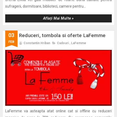
sufragerii, dormitoare, biblioteci, camere pentru...
Aflați Mai Multe »
03
Reduceri, tombola si oferte LaFemme
FEB
Constantin Hriban
Cadouri
,
LaFemme
LaFemme va asteapta atat online cat si offline cu reduceri