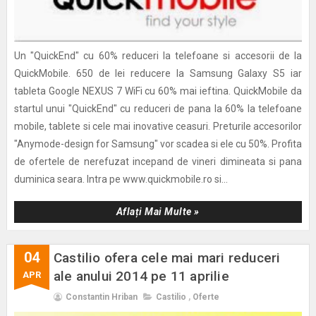
Un "QuickEnd" cu 60% reduceri la telefoane si accesorii de la
QuickMobile. 650 de lei reducere la Samsung Galaxy S5 iar
tableta Google NEXUS 7 WiFi cu 60% mai ieftina. QuickMobile da
startul unui "QuickEnd" cu reduceri de pana la 60% la telefoane
mobile, tablete si cele mai inovative ceasuri. Preturile accesorilor
"Anymode-design for Samsung" vor scadea si ele cu 50%. Profita
de ofertele de nerefuzat incepand de vineri dimineata si pana
duminica seara. Intra pe www.quickmobile.ro si...
Aflați Mai Multe »
04
Castilio ofera cele mai mari reduceri
ale anului 2014 pe 11 aprilie
APR
Constantin Hriban
Castilio
,
Oferte