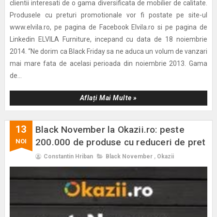
clientii interesati de o gama diversificata de mobilier de calitate.
Produsele cu preturi promotionale vor fi postate pe site-ul
www.elvila.ro, pe pagina de Facebook Elvila.ro si pe pagina de
Linkedin ELVILA Furniture, incepand cu data de 18 noiembrie
2014. “Ne dorim ca Black Friday sa ne aduca un volum de vanzari
mai mare fata de acelasi perioada din noiembrie 2013. Gama
de...
Aflați Mai Multe »
13
Black November la Okazii.ro: peste
200.000 de produse cu reduceri de pret
NOI
Constantin Hriban
Black November
,
Okazii