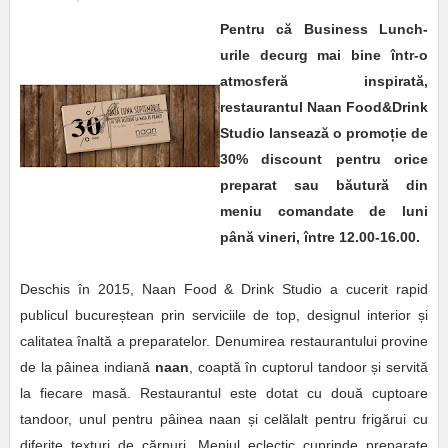
Pentru că Business Lunch-
urile decurg mai bine într-o
atmosferă inspirată,
restaurantul Naan Food&Drink
Studio lansează o promo
ț
ie de
30% discount pentru orice
preparat sau băutură din
meniu comandate de luni
până vineri, între 12.00-16.00.
Deschis în 2015, Naan Food & Drink Studio a cucerit rapid
publicul bucureștean prin serviciile de top, designul interior și
calitatea înaltă a preparatelor. Denumirea restaurantului provine
de la pâinea indiană
naan
, coaptă în cuptorul tandoor și servită
la fiecare masă. Restaurantul este dotat cu două cuptoare
tandoor, unul pentru pâinea naan și celălalt pentru frigărui cu
diferite texturi de cărnuri. Meniul eclectic cuprinde preparate