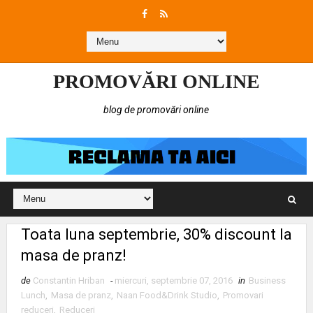
PROMOVĂRI ONLINE
blog de promovări online
Toata luna septembrie, 30% discount la
masa de pranz!
de
Constantin Hriban
-
miercuri, septembrie 07, 2016
in
Business
Lunch
,
Masa de pranz
,
Naan Food&Drink Studio
,
Promovari
reduceri
,
Reduceri