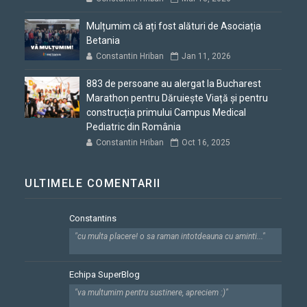
Mulțumim că ați fost alături de Asociația
Betania
Constantin Hriban
Jan 11, 2026
883 de persoane au alergat la Bucharest
Marathon pentru Dăruiește Viață și pentru
construcția primului Campus Medical
Pediatric din România
Constantin Hriban
Oct 16, 2025
ULTIMELE COMENTARII
Constantins
"cu multa placere! o sa raman intotdeauna cu aminti..."
Echipa SuperBlog
"va multumim pentru sustinere, apreciem :)"