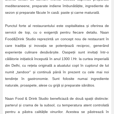
mediteraneene, preparate indiene îmbunătățite, ingrediente de
sezon și preparate făcute în casă: paste și carne maturată.
Punctul forte al restaurantului este ospitalitatea și oferirea de
servicii de top, cu o exigență pentru fiecare detaliu. Naan
Food&Drink Studio reprezintă un concept nou de restaurant în
care tradiția și inovația se potențează reciproc, generând
experiențe culinare desăvârșite. Oaspeții sunt invitați într-o
călătorie inițiatică începută în anul 1300 î.Hr. la curtea imperială
din Delhi, cu rețeta originală a aluatului copt în cuptorul de lut
numit „tandoor“ și continuă până în prezent cu cele mai noi
tendințe în gastronomie. Sunt folosite numai ingrediente
naturale, proaspete, alese cu grijă și preparate sănătos.
Naan Food & Drink Studio beneficiază de două spații distincte:
parterul și crama de la subsol, cu temperatura atent controlată
pentru a păstra calitățile vinurilor. Acestea se păstrează în