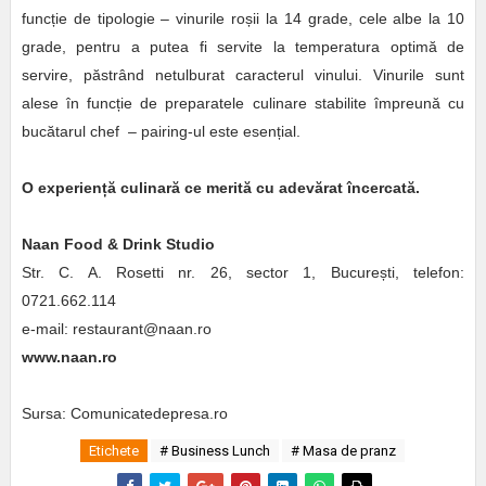
funcție de tipologie – vinurile roșii la 14 grade, cele albe la 10
grade, pentru a putea fi servite la temperatura optimă de
servire, păstrând netulburat caracterul vinului. Vinurile sunt
alese în funcție de preparatele culinare stabilite împreună cu
bucătarul chef – pairing-ul este esențial.
O experien
ț
ă culinară ce merită cu adevărat încercată.
Naan Food & Drink Studio
Str. C. A. Rosetti nr. 26, sector 1, București, telefon:
0721.662.114
e-mail: restaurant@naan.ro
www.naan.ro
Sursa: Comunicatedepresa.ro
Etichete
# Business Lunch
# Masa de pranz