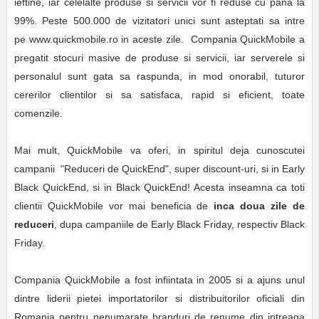
ieftine, iar celelalte produse si servicii vor fi reduse cu pana la
99%. Peste 500.000 de vizitatori unici sunt asteptati sa intre
pe www.quickmobile.ro in aceste zile. Compania QuickMobile a
pregatit stocuri masive de produse si servicii, iar serverele si
personalul sunt gata sa raspunda, in mod onorabil, tuturor
cererilor clientilor si sa satisfaca, rapid si eficient, toate
comenzile.
Mai mult, QuickMobile va oferi, in spiritul deja cunoscutei
campanii "Reduceri de QuickEnd", super discount-uri, si in Early
Black QuickEnd, si in Black QuickEnd! Acesta inseamna ca toti
clientii QuickMobile vor mai beneficia de
inca doua zile de
reduceri
, dupa campaniile de Early Black Friday, respectiv Black
Friday.
Compania QuickMobile a fost infiintata in 2005 si a ajuns unul
dintre liderii pietei importatorilor si distribuitorilor oficiali din
Romania pentru nenumarate branduri de renume din intreaga