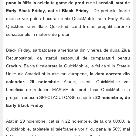
pana la 99% la celelalte game de produse si servicii, atat de
Early Black Friday, cat si
Black Friday.
De preturile foarte
mici se vor putea bucura clientii QuickMobile si in Early Black
QuickEnd si in Black QuickEnd, cand li s-au pregatit surprize
senzationale in materie de preturi!
Black Friday, sarbatoarea americana din vinerea de dupa Ziua
Recunostintei, da startul sezonului de cumparaturi pentru
Craciun. Ea va fi celebrata la QuickMobile, la fel ca si in Statele
Unite ale Americii si in alte tari europene,
la data corecta din
calendar: 29 noiembrie
. Atunci, clientii QuickMobile vor
beneficia de reduceri MASIVE de pret. Insa QuickMobile a
pregatit reduceri SPECTACULOASE si pentru
22 noiembrie, de
Early Black Friday
.
Atat in 29 noiembrie, cat si in 22 noiembrie, de la ora 00:00, la
QuickMobile, tabletele si telefoanele vor fi cu pana la 50% mai