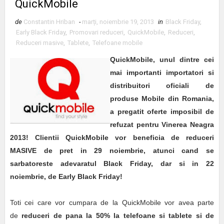
QuickMobile
de
Constantin Hriban
-
marți, noiembrie 19, 2013
in
Black Friday
,
Early Black Friday
,
Promovari reduceri
,
QuickMobile
,
Reduceri
,
Reduceri masive
,
Tablete
,
Telefoane mobile
QuickMobile, unul dintre cei
mai importanti importatori si
distribuitori oficiali de
produse Mobile din Romania,
a pregatit oferte imposibil de
refuzat pentru Vinerea Neagra
2013! Clientii QuickMobile vor beneficia de reduceri
MASIVE de pret in 29 noiembrie, atunci cand se
sarbatoreste adevaratul Black Friday, dar si in 22
noiembrie, de Early Black Friday!
Toti cei care vor cumpara de la QuickMobile vor avea parte
de
reduceri de pana la 50% la telefoane si tablete si de