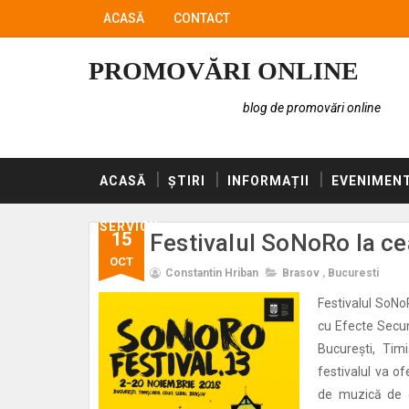
ACASĂ
CONTACT
PROMOVĂRI ONLINE
blog de promovări online
ACASĂ
ȘTIRI
INFORMAȚII
EVENIMEN
SERVICII
15
Festivalul SoNoRo la ce
OCT
Constantin Hriban
Brasov
,
Bucuresti
Festivalul SoNoR
cu Efecte Secu
București, Tim
festivalul va of
de muzică de c