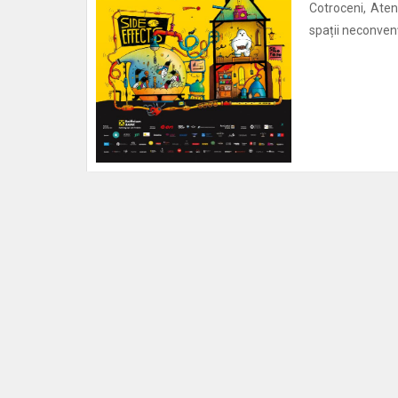
Cotroceni, Aten
spații neconvenț