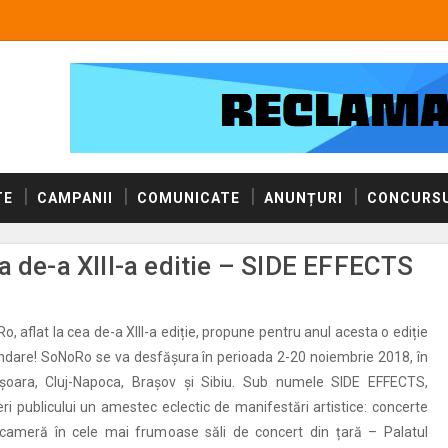
TE
CAMPANII
COMUNICATE
ANUNȚURI
CONCURSU
a de-a XIII-a editie – SIDE EFFECTS
o, aflat la cea de-a XIII-a ediție, propune pentru anul acesta o ediție
ndare! SoNoRo se va desfășura în perioada 2-20 noiembrie 2018, în
ișoara, Cluj-Napoca, Brașov și Sibiu. Sub numele SIDE EFFECTS,
eri publicului un amestec eclectic de manifestări artistice: concerte
ameră în cele mai frumoase săli de concert din țară – Palatul