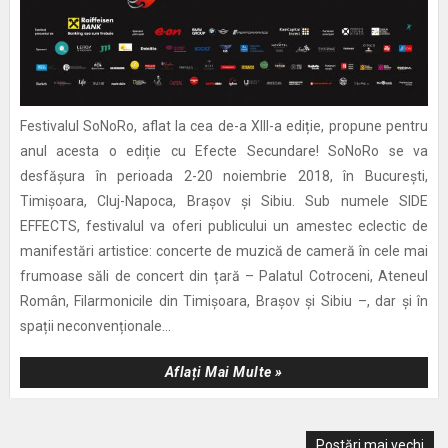
Festivalul SoNoRo, aflat la cea de-a XIII-a ediție, propune pentru
anul acesta o ediție cu Efecte Secundare! SoNoRo se va
desfășura în perioada 2-20 noiembrie 2018, în București,
Timișoara, Cluj-Napoca, Brașov și Sibiu. Sub numele SIDE
EFFECTS, festivalul va oferi publicului un amestec eclectic de
manifestări artistice: concerte de muzică de cameră în cele mai
frumoase săli de concert din țară – Palatul Cotroceni, Ateneul
Român, Filarmonicile din Timișoara, Brașov și Sibiu –, dar și în
spații neconvenționale...
Aflați Mai Multe »
Postări mai vechi