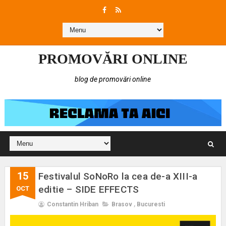
PROMOVĂRI ONLINE
blog de promovări online
15
Festivalul SoNoRo la cea de-a XIII-a
editie – SIDE EFFECTS
OCT
Constantin Hriban
Brasov
,
Bucuresti