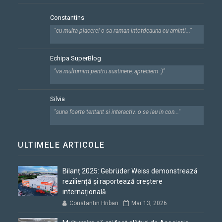
Constantins
"cu multa placere! o sa raman intotdeauna cu aminti..."
Echipa SuperBlog
"va multumim pentru sustinere, apreciem :)"
Silvia
"suna foarte tentant si interactiv. o sa iau in con..."
ULTIMELE ARTICOLE
Bilanț 2025: Gebrüder Weiss demonstrează
reziliență și raportează creștere
internațională
Constantin Hriban
Mar 13, 2026