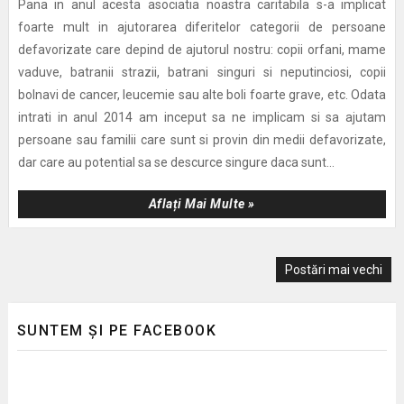
Pana in anul acesta asociatia noastra caritabila s-a implicat
foarte mult in ajutorarea diferitelor categorii de persoane
defavorizate care depind de ajutorul nostru: copii orfani, mame
vaduve, batranii strazii, batrani singuri si neputinciosi, copii
bolnavi de cancer, leucemie sau alte boli foarte grave, etc. Odata
intrati in anul 2014 am inceput sa ne implicam si sa ajutam
persoane sau familii care sunt si provin din medii defavorizate,
dar care au potential sa se descurce singure daca sunt...
Aflați Mai Multe »
Postări mai vechi
SUNTEM ȘI PE FACEBOOK