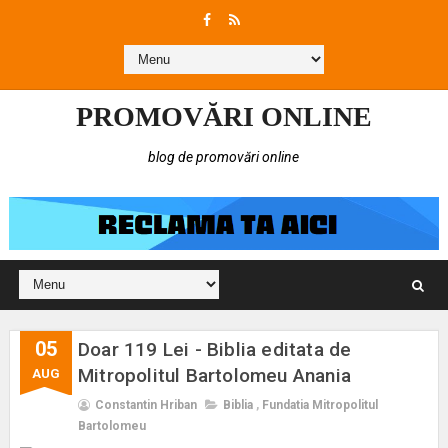
PROMOVĂRI ONLINE
blog de promovări online
05
Doar 119 Lei - Biblia editata de
Mitropolitul Bartolomeu Anania
AUG
Constantin Hriban
Biblia
,
Fundatia Mitropolitul
Bartolomeu