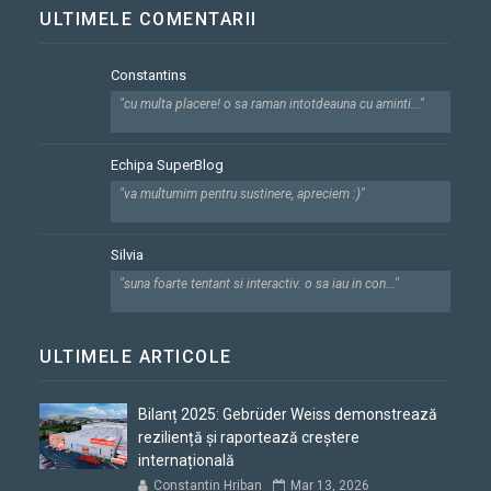
ULTIMELE COMENTARII
Constantins
"cu multa placere! o sa raman intotdeauna cu aminti..."
Echipa SuperBlog
"va multumim pentru sustinere, apreciem :)"
Silvia
"suna foarte tentant si interactiv. o sa iau in con..."
ULTIMELE ARTICOLE
Bilanț 2025: Gebrüder Weiss demonstrează
reziliență și raportează creștere
internațională
Constantin Hriban
Mar 13, 2026