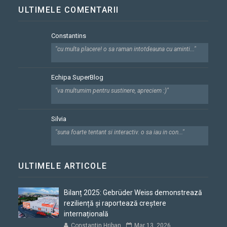
ULTIMELE COMENTARII
Constantins
"cu multa placere! o sa raman intotdeauna cu aminti..."
Echipa SuperBlog
"va multumim pentru sustinere, apreciem :)"
Silvia
"suna foarte tentant si interactiv. o sa iau in con..."
ULTIMELE ARTICOLE
Bilanț 2025: Gebrüder Weiss demonstrează
reziliență și raportează creștere
internațională
Constantin Hriban
Mar 13, 2026