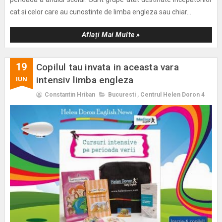
cat si celor care au cunostinte de limba engleza sau chiar...
Aflați Mai Multe »
19
Copilul tau invata in aceasta vara
intensiv limba engleza
IUN
Constantin Hriban
Bucuresti
,
Centrul Helen Doron 4