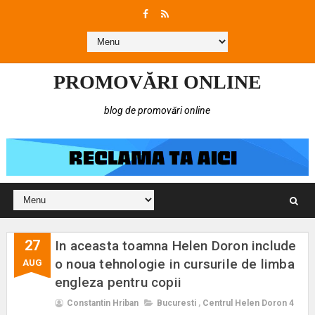
PROMOVĂRI ONLINE
blog de promovări online
27
In aceasta toamna Helen Doron include
o noua tehnologie in cursurile de limba
AUG
engleza pentru copii
Constantin Hriban
Bucuresti
,
Centrul Helen Doron 4