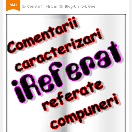
MAI
Constantin Hriban
Blog-Uri
,
D-L Goe