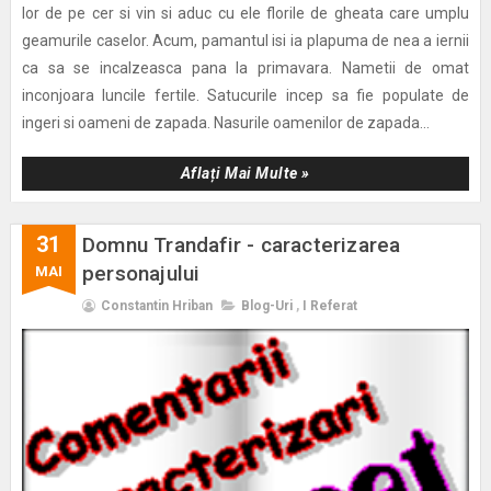
lor de pe cer si vin si aduc cu ele florile de gheata care umplu
geamurile caselor. Acum, pamantul isi ia plapuma de nea a iernii
ca sa se incalzeasca pana la primavara. Nametii de omat
inconjoara luncile fertile. Satucurile incep sa fie populate de
ingeri si oameni de zapada. Nasurile oamenilor de zapada...
Aflați Mai Multe »
31
Domnu Trandafir - caracterizarea
personajului
MAI
Constantin Hriban
Blog-Uri
,
I Referat