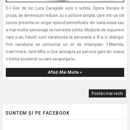
D-l Goe de Ion Luca Caragiale este o schita. Opera literara in
proza, de dimensiuni reduse ,cu o actiune simpla, care intr-un stil
concis prezinta un singur episod semnificativ din viata unuia sau
a mai multor personaje se numeste schita. Modurile de expunere
care s-au folosit sunt naratiunea la persoana a III-a si dialogul.
Prin naratiune se comunica un sir de intamplari: 1.Mamita,
mam'mare, tanti Mita si Goe asteapta pe peronul garii din orasul
x trenul accelerat cu care sa ajunga la...
Aflați Mai Multe »
Postări mai vechi
SUNTEM ȘI PE FACEBOOK