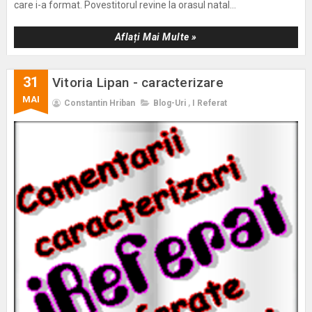
care i-a format. Povestitorul revine la orasul natal...
Aflați Mai Multe »
31
Vitoria Lipan - caracterizare
MAI
Constantin Hriban
Blog-Uri
,
I Referat