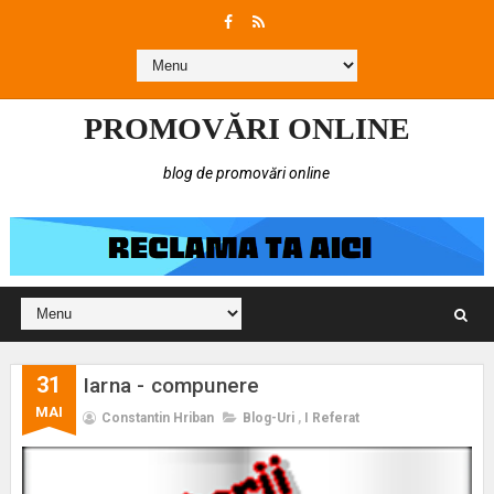
PROMOVĂRI ONLINE
blog de promovări online
31
Iarna - compunere
MAI
Constantin Hriban
Blog-Uri
,
I Referat