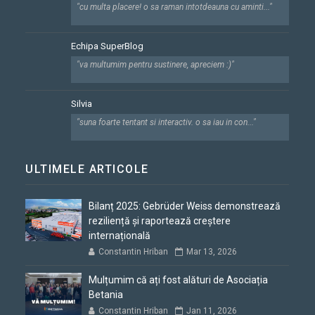
"cu multa placere! o sa raman intotdeauna cu aminti..."
Echipa SuperBlog
"va multumim pentru sustinere, apreciem :)"
Silvia
"suna foarte tentant si interactiv. o sa iau in con..."
ULTIMELE ARTICOLE
Bilanț 2025: Gebrüder Weiss demonstrează
reziliență și raportează creștere
internațională
Constantin Hriban
Mar 13, 2026
Mulțumim că ați fost alături de Asociația
Betania
Constantin Hriban
Jan 11, 2026