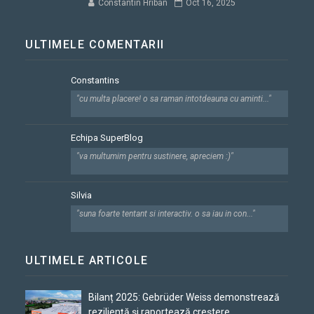
Constantin Hriban
Oct 16, 2025
ULTIMELE COMENTARII
Constantins
"cu multa placere! o sa raman intotdeauna cu aminti..."
Echipa SuperBlog
"va multumim pentru sustinere, apreciem :)"
Silvia
"suna foarte tentant si interactiv. o sa iau in con..."
ULTIMELE ARTICOLE
Bilanț 2025: Gebrüder Weiss demonstrează
reziliență și raportează creștere