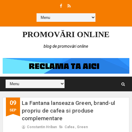
PROMOVĂRI ONLINE
blog de promovări online
09
La Fantana lanseaza Green, brand-ul
propriu de cafea si produse
SEP
complementare
Constantin Hriban
Cafea
,
Green