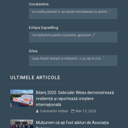
Constantins
"cu multa placere! o sa raman intotdeauna cu aminti..."
Echipa SuperBlog
"va multumim pentru sustinere, apreciem :)"
Silvia
"suna foarte tentant si interactiv. o sa iau in con..."
ULTIMELE ARTICOLE
Bilanț 2025: Gebrüder Weiss demonstrează
reziliență și raportează creștere
internațională
Constantin Hriban
Mar 13, 2026
Mulțumim că ați fost alături de Asociația