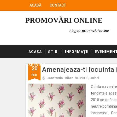
ACASĂ
CONTACT
PROMOVĂRI ONLINE
blog de promovări online
ACASĂ
ȘTIRI
INFORMAȚII
EVENIMEN
SERVICII
20
Amenajeaza-ti locuinta i
FEB
Constantin Hriban
2015
,
Culori
Odata cu venirea
tendintele aces
2015 se definesc
neutre combinate
incaperea. Co