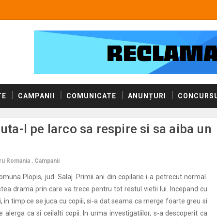
TE
CAMPANII
COMUNICATE
ANUNȚURI
CONCURSU
-l pe Iarco sa respire si sa aiba un
tru Romania
,
Campanii
omuna Plopis, jud. Salaj. Primii ani din copilarie i-a petrecut normal.
ea drama prin care va trece pentru tot restul vietii lui. Incepand cu
, in timp ce se juca cu copiii, si-a dat seama ca merge foarte greu si
alerga ca si ceilalti copii. In urma investigatiilor, s-a descoperit ca