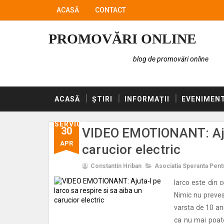
ACASĂ
CONTACT
PROMOVĂRI ONLINE
blog de promovări online
ACASĂ
ȘTIRI
INFORMAȚII
EVENIMEN
SERVICII
30
VIDEO EMOTIONANT: Ajuta
APR
carucior electric
Constantin Hriban
Asociatia Speranta Pen
Iarco este din c
Nimic nu prevest
varsta de 10 ani
ca nu mai poate 