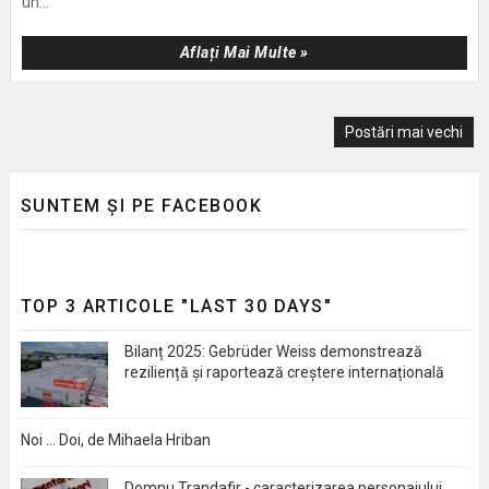
un...
Aflați Mai Multe »
Postări mai vechi
SUNTEM ȘI PE FACEBOOK
TOP 3 ARTICOLE "LAST 30 DAYS"
Bilanț 2025: Gebrüder Weiss demonstrează
reziliență și raportează creștere internațională
Noi … Doi, de Mihaela Hriban
Domnu Trandafir - caracterizarea personajului