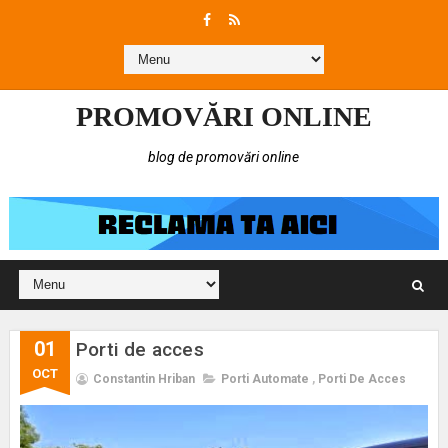
PROMOVĂRI ONLINE
blog de promovări online
01
Porti de acces
OCT
Constantin Hriban
Porti Automate
,
Porti De Acces