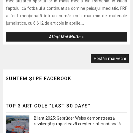
mediatizarea sporturilor în mass-media din România. În ciuda
faptului că fotbalul a continuat să domine peisajul mediatic, FRF
a fost menționată într-un număr mult mai mic de materiale
jurnalistice, cu 6.612 de articole în aprilie,...
Aflați Mai Multe »
Postări mai vechi
SUNTEM ȘI PE FACEBOOK
TOP 3 ARTICOLE "LAST 30 DAYS"
Bilanț 2025: Gebrüder Weiss demonstrează
reziliență și raportează creștere internațională