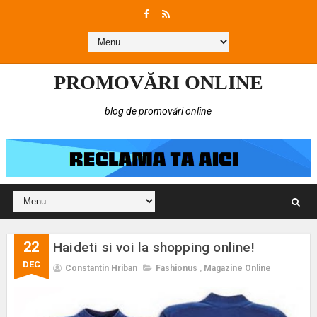
PROMOVĂRI ONLINE
blog de promovări online
22
Haideti si voi la shopping online!
DEC
Constantin Hriban
Fashionus
,
Magazine Online