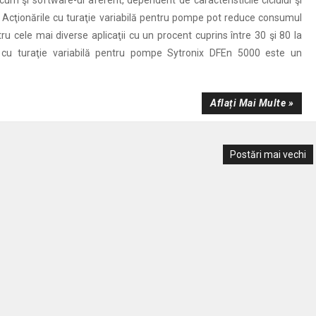
cum şi software-ul aferent, dependent de caracteristicile ciclului şi
. Acţionările cu turaţie variabilă pentru pompe pot reduce consumul
ru cele mai diverse aplicaţii cu un procent cuprins între 30 şi 80 la
 cu turaţie variabilă pentru pompe Sytronix DFEn 5000 este un
Aflați Mai Multe »
Postări mai vechi