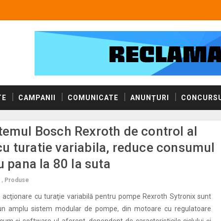
TE
CAMPANII
COMUNICATE
ANUNȚURI
CONCURSU
temul Bosch Rexroth de control al
i cu turatie variabila, reduce consumul
u pana la 80 la suta
,
Produse
e acţionare cu turaţie variabilă pentru pompe Rexroth Sytronix sunt
r-un amplu sistem modular de pompe, din motoare cu regulatoare