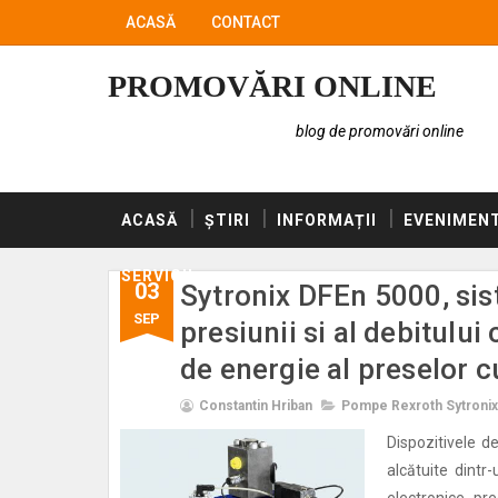
ACASĂ
CONTACT
PROMOVĂRI ONLINE
blog de promovări online
ACASĂ
ȘTIRI
INFORMAȚII
EVENIMEN
SERVICII
03
Sytronix DFEn 5000, sis
SEP
presiunii si al debitulu
de energie al preselor c
Constantin Hriban
Pompe Rexroth Sytronix
Dispozitivele d
alcătuite dint