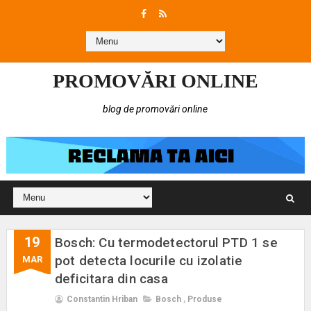
PROMOVĂRI ONLINE
blog de promovări online
19
Bosch: Cu termodetectorul PTD 1 se
pot detecta locurile cu izolatie
MAR
deficitara din casa
Constantin Hriban
Bosch
,
Produse