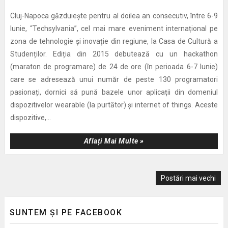
Cluj-Napoca găzduiește pentru al doilea an consecutiv, între 6-9
Iunie, “Techsylvania”, cel mai mare eveniment internațional pe
zona de tehnologie și inovație din regiune, la Casa de Cultură a
Studenților. Ediția din 2015 debutează cu un hackathon
(maraton de programare) de 24 de ore (în perioada 6-7 Iunie)
care se adresează unui număr de peste 130 programatori
pasionați, dornici să pună bazele unor aplicații din domeniul
dispozitivelor wearable (la purtător) și internet of things. Aceste
dispozitive,...
Aflați Mai Multe »
Postări mai vechi
SUNTEM ȘI PE FACEBOOK