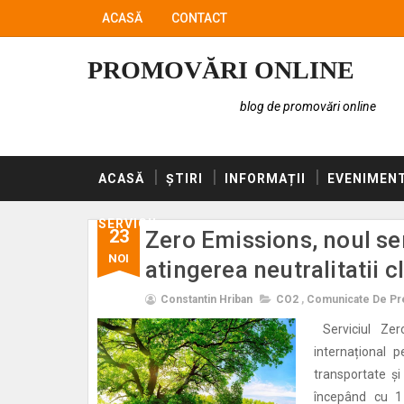
ACASĂ
CONTACT
PROMOVĂRI ONLINE
blog de promovări online
ACASĂ
ȘTIRI
INFORMAȚII
EVENIMEN
SERVICII
23
Zero Emissions, noul se
NOI
atingerea neutralitatii c
Constantin Hriban
CO2
,
Comunicate De Pr
Serviciul Zer
internațional 
transportate și
începând cu 1 