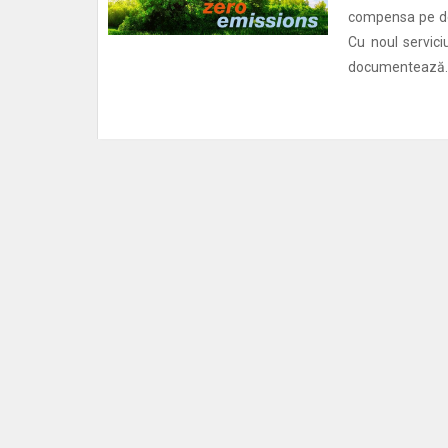
compensa pe dep
Cu noul servici
documentează..