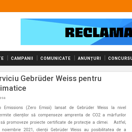
TE
CAMPANII
COMUNICATE
ANUNȚURI
CONCURSU
rviciu Gebrüder Weiss pentru
limatice
esa
o Emissions (Zero Emisii) lansat de Gebrüder Weiss la nivel
permite clienților să compenseze amprenta de CO2 a mărfurilor
 să promoveze proiecte certificate de protecție a climei. Astfel,
noiembrie 2021, clienții Gebrüder Weiss au posibilitatea de a