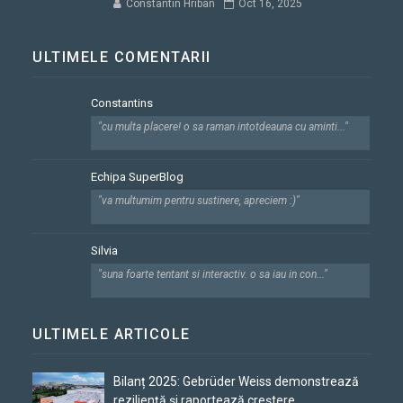
Constantin Hriban
Oct 16, 2025
ULTIMELE COMENTARII
Constantins
"cu multa placere! o sa raman intotdeauna cu aminti..."
Echipa SuperBlog
"va multumim pentru sustinere, apreciem :)"
Silvia
"suna foarte tentant si interactiv. o sa iau in con..."
ULTIMELE ARTICOLE
Bilanț 2025: Gebrüder Weiss demonstrează
reziliență și raportează creștere