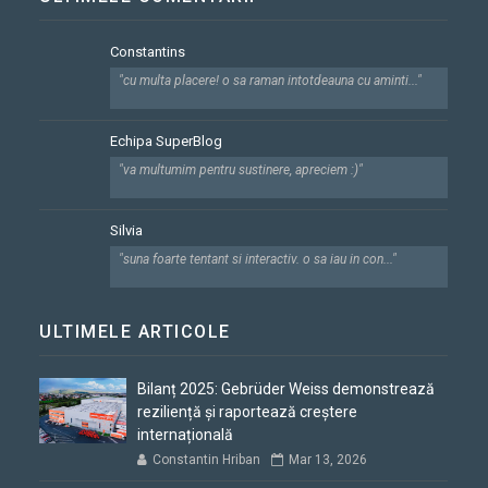
Constantins
"cu multa placere! o sa raman intotdeauna cu aminti..."
Echipa SuperBlog
"va multumim pentru sustinere, apreciem :)"
Silvia
"suna foarte tentant si interactiv. o sa iau in con..."
ULTIMELE ARTICOLE
Bilanț 2025: Gebrüder Weiss demonstrează
reziliență și raportează creștere
internațională
Constantin Hriban
Mar 13, 2026