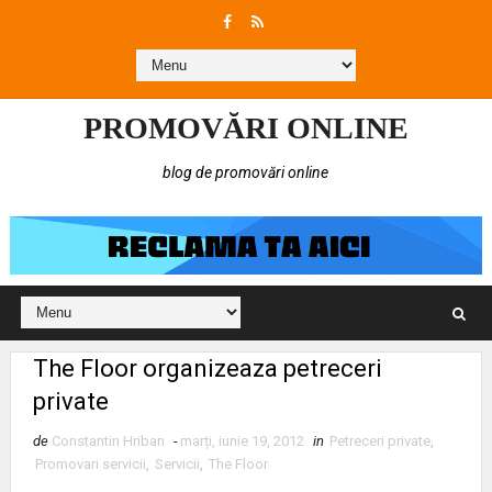
PROMOVĂRI ONLINE
blog de promovări online
The Floor organizeaza petreceri
private
de
Constantin Hriban
-
marți, iunie 19, 2012
in
Petreceri private
,
Promovari servicii
,
Servicii
,
The Floor