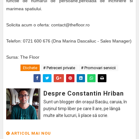
functie de numarul de persoane,perioada de inchiriere si
marimea spatiului.
Solicita acum o oferta: contact@thefloor.ro
Telefon: 0721 600 676 (Dna Marina Dascaliuc - Sales Manager)
Sursa: The Floor
Etichete
# Petreceri private
# Promovari servicii
Despre Constantin Hriban
Sunt un blogger din orașul Bacău, caruia, în
puținul timp liber pe care îl are, pe lângă
multe alte lucruri, îi place să scrie.
ARTICOL MAI NOU