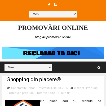
PROMOVĂRI ONLINE
blog de promovări online
Shopping din placere®
de
Constantin Hriban
-
miercuri, iulie 18, 2012
in
eDepot
,
Produse
,
Promovari produse
,
Promovari site-uri
,
Site-uri
Ne place sau nu, trebuie sa