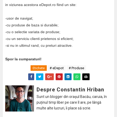
in viziunea acestora eDepot.ro fiind un site:
-usor de navigat;
-cu produse de baza si durabile;
-cu o selectie variata de produse;
-cu un serviciu clienti prietenos si eficient;
-si nu in ultimul rand, cu preturi atractive.
Spor la cumparaturi!
Etichete
# eDepot
# Produse
Despre Constantin Hriban
Sunt un blogger din orașul Bacău, caruia, în
puținul timp liber pe care îl are, pe lângă
multe alte lucruri, îi place să scrie.