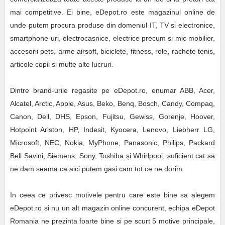
mai competitive. Ei bine, eDepot.ro este magazinul online de
unde putem procura produse din domeniul IT, TV si electronice,
smartphone-uri, electrocasnice, electrice precum si mic mobilier,
accesorii pets, arme airsoft, biciclete, fitness, role, rachete tenis,
articole copii si multe alte lucruri.
Dintre brand-urile regasite pe eDepot.ro, enumar ABB, Acer,
Alcatel, Arctic, Apple, Asus, Beko, Benq, Bosch, Candy, Compaq,
Canon, Dell, DHS, Epson, Fujitsu, Gewiss, Gorenje, Hoover,
Hotpoint Ariston, HP, Indesit, Kyocera, Lenovo, Liebherr LG,
Microsoft, NEC, Nokia, MyPhone, Panasonic, Philips, Packard
Bell Savini, Siemens, Sony, Toshiba şi Whirlpool, suficient cat sa
ne dam seama ca aici putem gasi cam tot ce ne dorim.
In ceea ce privesc motivele pentru care este bine sa alegem
eDepot.ro si nu un alt magazin online concurent, echipa eDepot
Romania ne prezinta foarte bine si pe scurt 5 motive principale,