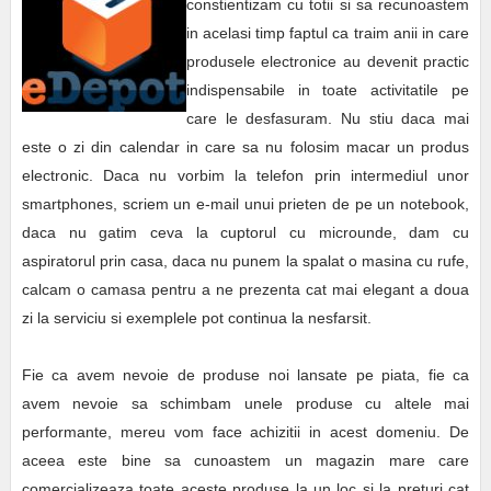
constientizam cu totii si sa recunoastem
in acelasi timp faptul ca traim anii in care
produsele electronice au devenit practic
indispensabile in toate activitatile pe
care le desfasuram. Nu stiu daca mai
este o zi din calendar in care sa nu folosim macar un produs
electronic. Daca nu vorbim la telefon prin intermediul unor
smartphones, scriem un e-mail unui prieten de pe un notebook,
daca nu gatim ceva la cuptorul cu microunde, dam cu
aspiratorul prin casa, daca nu punem la spalat o masina cu rufe,
calcam o camasa pentru a ne prezenta cat mai elegant a doua
zi la serviciu si exemplele pot continua la nesfarsit.
Fie ca avem nevoie de produse noi lansate pe piata, fie ca
avem nevoie sa schimbam unele produse cu altele mai
performante, mereu vom face achizitii in acest domeniu. De
aceea este bine sa cunoastem un magazin mare care
comercializeaza toate aceste produse la un loc si la preturi cat