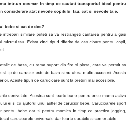
ta intr-un cosmar. In timp ce cautati transportul ideal pentru
in considerare atat nevoile copilului tau, cat si nevoile tale.
rul bebe si cat de des?
 intrebari similare puteti sa va restrangeti cautarea pentru a gasi
i micutul tau. Exista cinci tipuri diferite de carucioare pentru copii,
et.
etalic de baza, cu rama suport din fire si plasa, care va permit sa
est tip de carucior este de baza si nu ofera multe accesorii. Acesta
rior. Aceste tipuri de carucioare sunt la preturi mai accesibile.
nurile denivelate. Acestea sunt foarte bune pentru orice mama activa
ui ei si cu ajutorul unui astfel de carucior bebe. Carucioarele sport
r pentru bebe dar si pentru mamica in timp ce practica jogging,
cat carucioarele universale dar foarte durabile si confortabile.