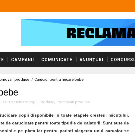
TE
CAMPANII
COMUNICATE
ANUNȚURI
CONCURSU
omovari produse
/
Carucior pentru fiecare bebe
 bebe
liss
,
Carucioare copii
,
Produse
,
Promovari produse
arucioare copii disponibile in toate etapele cresterii micutului.
rite de carucioare pentru toate tipurile de calatorii. Sunt sute de
onibile pe piata iar pentru parinti alegerea unui carucior se