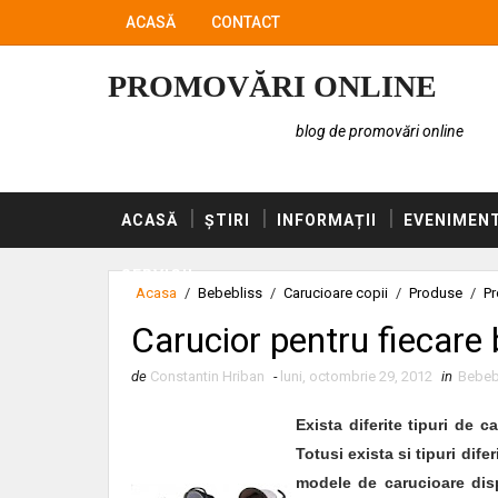
ACASĂ
CONTACT
PROMOVĂRI ONLINE
blog de promovări online
ACASĂ
ȘTIRI
INFORMAȚII
EVENIMEN
SERVICII
Acasa
/
Bebebliss
/
Carucioare copii
/
Produse
/
Pr
Carucior pentru fiecare
de
Constantin Hriban
-
luni, octombrie 29, 2012
in
Bebeb
Exista diferite tipuri de c
Totusi exista si tipuri dife
modele de carucioare disp