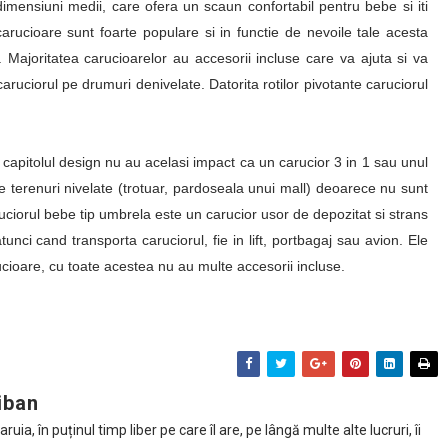
imensiuni medii, care ofera un scaun confortabil pentru bebe si iti
carucioare sunt foarte populare si in functie de nevoile tale acesta
 Majoritatea carucioarelor au accesorii incluse care va ajuta si va
aruciorul pe drumuri denivelate. Datorita rotilor pivotante caruciorul
 capitolul design nu au acelasi impact ca un carucior 3 in 1 sau unul
pe terenuri nivelate (trotuar, pardoseala unui mall) deoarece nu sunt
uciorul bebe tip umbrela este un carucior usor de depozitat si strans
tunci cand transporta caruciorul, fie in lift, portbagaj sau avion. Ele
ucioare, cu toate acestea nu au multe accesorii incluse.
iban
ia, în puținul timp liber pe care îl are, pe lângă multe alte lucruri, îi