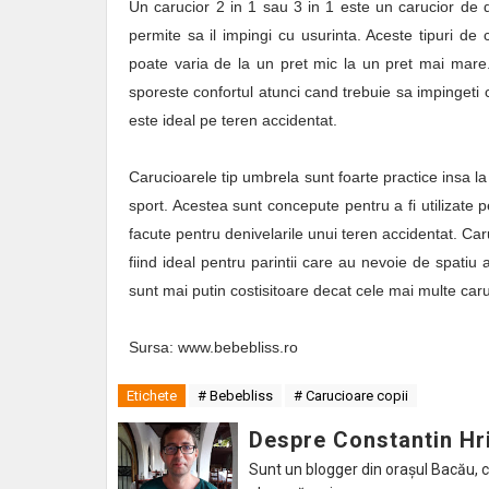
Un carucior 2 in 1 sau 3 in 1 este un carucior de d
permite sa il impingi cu usurinta. Aceste tipuri de 
poate varia de la un pret mic la un pret mai mare.
sporeste confortul atunci cand trebuie sa impingeti c
este ideal pe teren accidentat.
Carucioarele tip umbrela sunt foarte practice insa la
sport. Acestea sunt concepute pentru a fi utilizate 
facute pentru denivelarile unui teren accidentat. Car
fiind ideal pentru parintii care au nevoie de spatiu a
sunt mai putin costisitoare decat cele mai multe car
Sursa: www.bebebliss.ro
Etichete
# Bebebliss
# Carucioare copii
Despre Constantin Hr
Sunt un blogger din orașul Bacău, caru