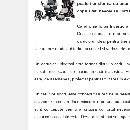
poate transforma cu usurin
copil aveti nevoie sa luati 
Cand o sa folositi carucio
Daca va ganditi la mai multe
caruciorul ideal pentru tine s
fiecare are modele diferite, accesorii si variaza de pr
Un carucior universal este format dintr-un cadru m
plasati orice scaun de masina in cadrul acestuia. Ac
este, de asemenea, proiectat pentru utilizarea in exte
Un carucior sport, este conceput sa reziste la tere
si aventuroasa care face miscare impreuna cu micutul
sunt concepute pentru a asigura confortul necesa
alpinism sau calatoreste. Deseori sunt mai scumpe de