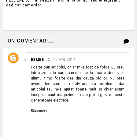
HELL ENERGY lanseaza in Romania primul sau energizant
dedicat gamerilor
UN COMENTARIU:
ESMEE
JOI, 15 MAI, 2014
Foarte bun articolul, chiar mi-a fost de folos. Eu stau
intr-o zona in care
curentul
se ia foarte des si in
ultimul timp foarte des din cauza ploilor. Nu prea
avem idee cum sa rezolv aceasta problema, dar
articolul tau m-a ajutat foarte mult si chiar acum
incep sa caut magazine in care pot fi gasite aceste
generatoare electrice.
Răspundeți