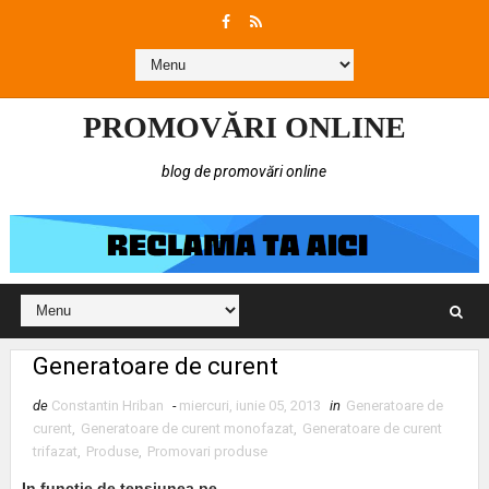
PROMOVĂRI ONLINE
blog de promovări online
Generatoare de curent
de
Constantin Hriban
-
miercuri, iunie 05, 2013
in
Generatoare de
curent
,
Generatoare de curent monofazat
,
Generatoare de curent
trifazat
,
Produse
,
Promovari produse
In functie de tensiunea pe