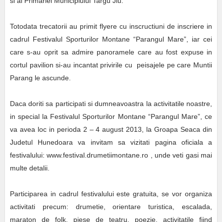
si al Primariei Municipiului Targu Jiu.
Totodata trecatorii au primit flyere cu inscructiuni de inscriere in
cadrul Festivalul Sporturilor Montane
“Parangul Mare”
, iar cei
care s-au oprit sa admire panoramele care au fost expuse in
cortul pavilion si-au incantat privirile cu peisajele pe care Muntii
Parang le ascunde.
Daca doriti sa participati si dumneavoastra la activitatile noastre,
in special la Festivalul Sporturilor Montane
“Parangul Mare”, ce
va avea loc in perioda 2 – 4 august 2013, la Groapa Seaca din
Judetul Hunedoara va invitam sa vizitati pagina oficiala a
festivalului: www.festival.drumetiimontane.ro , unde veti gasi mai
multe detalii.
Participarea in cadrul festivalului este gratuita, se vor organiza
activitati precum: drumetie, orientare turistica, escalada,
maraton de folk, piese de teatru, poezie, activitatile fiind