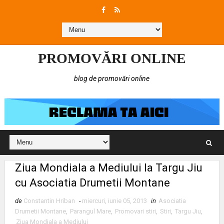
PROMOVĂRI ONLINE
blog de promovări online
Ziua Mondiala a Mediului la Targu Jiu
cu Asociatia Drumetii Montane
de
Constantin Hriban
-
miercuri, iunie 05, 2013
in
Asociatia
Drumetii Montane
,
Parangul Mare
,
Promovari stiri
,
Stiri
,
Targu Jiu
,
Ziua Mondiala a Mediului