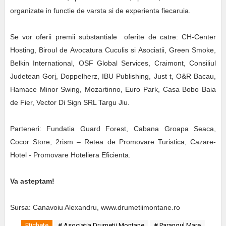
organizate in functie de varsta si de experienta fiecaruia.
Se vor oferii premii substantiale oferite de catre:
CH-Center
Hosting, Biroul de Avocatura Cuculis si Asociatii, Green Smoke,
Belkin International, OSF Global Services, Craimont, Consiliul
Judetean Gorj, Doppelherz, IBU Publishing, Just t, O&R Bacau,
Hamace Minor Swing, Mozartinno, Euro Park, Casa Bobo Baia
de Fier, Vector Di Sign SRL Targu Jiu.
Parteneri: Fundatia Guard Forest, Cabana Groapa Seaca,
Cocor Store, 2rism – Retea de Promovare Turistica, Cazare-
Hotel - Promovare Hoteliera Eficienta.
Va asteptam!
Sursa: Canavoiu Alexandru, www.drumetiimontane.ro
Etichete
# Asociatia Drumetii Montane
# Parangul Mare