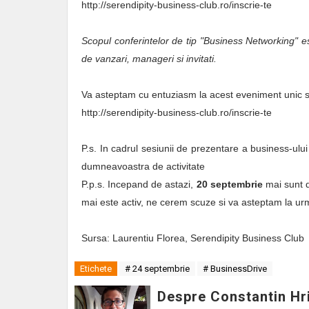
http://serendipity-business-club.ro/inscrie-te
Scopul conferintelor de tip "Business Networking" est
de vanzari, manageri si invitati.
Va asteptam cu entuziasm la acest eveniment unic s
http://serendipity-business-club.ro/inscrie-te
P.s. In cadrul sesiunii de prezentare a business-ul
dumneavoastra de activitate
P.p.s. Incepand de astazi,
20 septembrie
mai sunt d
mai este activ, ne cerem scuze si va asteptam la u
Sursa: Laurentiu Florea, Serendipity Business Club
Etichete
# 24 septembrie
# BusinessDrive
Despre Constantin Hr