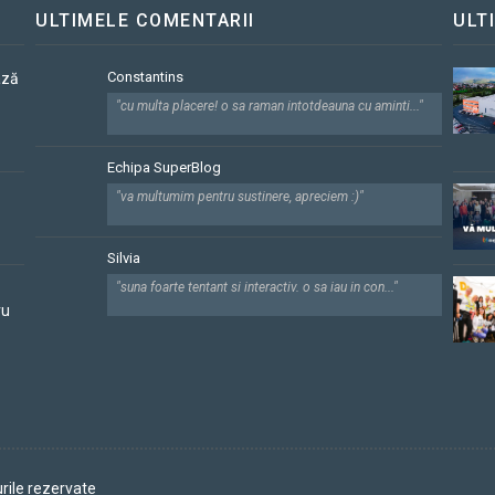
ULTIMELE COMENTARII
ULT
Constantins
ază
"cu multa placere! o sa raman intotdeauna cu aminti..."
Echipa SuperBlog
"va multumim pentru sustinere, apreciem :)"
Silvia
"suna foarte tentant si interactiv. o sa iau in con..."
ru
rile rezervate