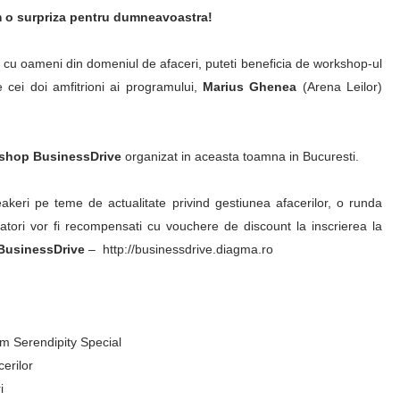
 o surpriza pentru dumneavoastra!
cu oameni din domeniul de afaceri, puteti beneficia de workshop-ul
 cei doi amfitrioni ai programului,
Marius Ghenea
(Arena Leilor)
shop BusinessDrive
organizat in aceasta toamna in Bucuresti.
akeri pe teme de actualitate privind gestiunea afacerilor, o runda
gatori vor fi recompensati cu vouchere de discount la inscrierea la
BusinessDrive
– http://businessdrive.diagma.ro
m Serendipity Special
erilor
i