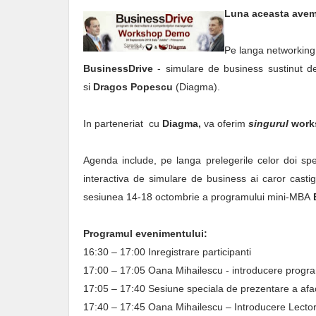
Luna aceasta avem
Pe langa networking 
BusinessDrive
- simulare de business sustinut de
si
Dragos Popescu
(Diagma).
In parteneriat cu
Diagma,
va oferim
singurul
work
Agenda include, pe langa prelegerile celor doi spe
interactiva de simulare de business ai caror casti
sesiunea 14-18 octombrie a programului mini-MBA
Programul evenimentului:
16:30 – 17:00 Inregistrare participanti
17:00 – 17:05 Oana Mihailescu - introducere progra
17:05 – 17:40 Sesiune speciala de prezentare a afac
17:40 – 17:45 Oana Mihailescu – Introducere Lector