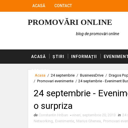
ACASĂ
CONTACT
PROMOVĂRI ONLINE
blog de promovări online
ACASĂ
ȘTIRI
INFORMAȚII
EVENIMEN
SERVICII
Acasa
/
24 septembrie
/
BusinessDrive
/
Dragos Po
/
Promovari evenimente
/
24 septembrie - Eveniment Bus
24 septembrie - Evenim
o surpriza
de
Constantin Hriban
-
vineri, septembrie 20, 2013
in
24 
Networking
,
Evenimente
,
Marius Ghenea
,
Promovari eve