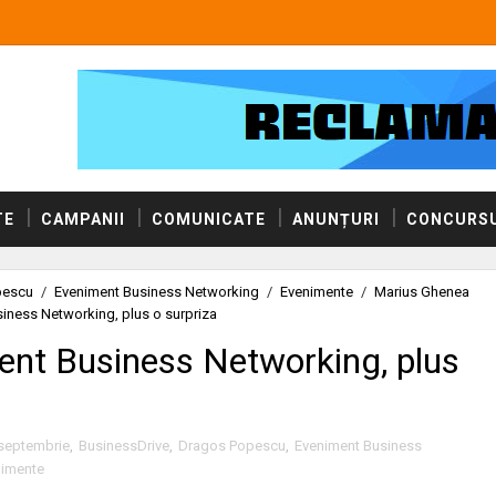
TE
CAMPANII
COMUNICATE
ANUNȚURI
CONCURSU
pescu
/
Eveniment Business Networking
/
Evenimente
/
Marius Ghenea
iness Networking, plus o surpriza
ent Business Networking, plus
septembrie
,
BusinessDrive
,
Dragos Popescu
,
Eveniment Business
nimente