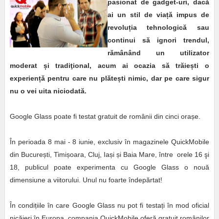
pasionat de gadget-uri, dacă
ai un stil de via
ț
ă impus de
revolu
ț
ia tehnologică sau
continui să ignori trendul,
rămânând un utilizator
moderat
ș
i tradi
ţi
onal, acum ai ocazia să trăie
ș
ti o
experien
ț
ă pentru care nu plăte
ș
ti nimic, dar pe care sigur
nu o vei uita niciodată.
Google Glass poate fi testat gratuit de românii din cinci ora
ș
e.
În perioada 8 mai - 8 iunie, exclusiv în magazinele QuickMobile
din Bucure
ș
ti, Timi
ș
oara, Cluj, Ia
ș
i
ș
i Baia Mare, între orele 16 şi
18, publicul poate experimenta cu Google Glass o nouă
dimensiune a viitorului. Unul nu foarte îndepărtat!
În condi
ț
iile în care Google Glass nu pot fi testa
ț
i în mod oficial
nicăieri în Europa, compania QuickMobile oferă gratuit românilor