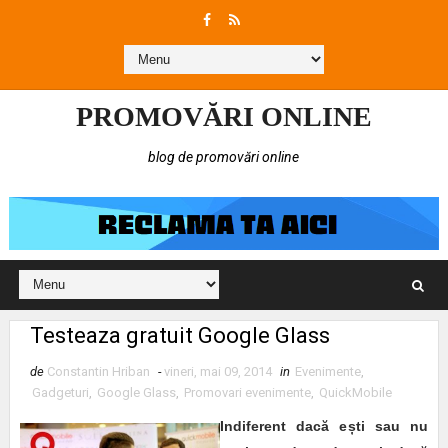
PROMOVĂRI ONLINE
blog de promovări online
Testeaza gratuit Google Glass
de
Constantin Hriban
-
vineri, mai 09, 2014
in
Evenimente
,
Gadgeturi
,
Google Glass
,
Promovari evenimente
,
QuickMobile
Indiferent dacă e
ș
ti sau nu