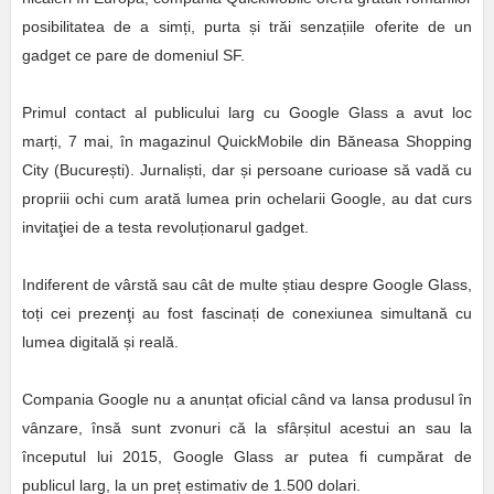
posibilitatea de a sim
ț
i, purta
ș
i trăi senza
ț
iile oferite de un
gadget ce pare de domeniul SF.
Primul contact al publicului larg cu Google Glass a avut loc
mar
ț
i, 7 mai, în magazinul QuickMobile din Băneasa Shopping
City (Bucure
ș
ti). Jurnali
ș
ti, dar
ș
i persoane curioase să vadă cu
propriii ochi cum arată lumea prin ochelarii Google, au dat curs
invitaţiei de a testa revolu
ț
ionarul gadget.
Indiferent de vârstă sau cât de multe
ș
tiau despre Google Glass,
to
ț
i cei prezenţi au fost fascina
ț
i de conexiunea simultană cu
lumea digitală
ș
i reală.
Compania Google nu a anun
ț
at oficial când va lansa produsul în
vânzare, însă sunt zvonuri că la sfâr
ș
itul acestui an sau la
începutul lui 2015, Google Glass ar putea fi cumpărat de
publicul larg, la un pre
ț
estimativ de 1.500 dolari.