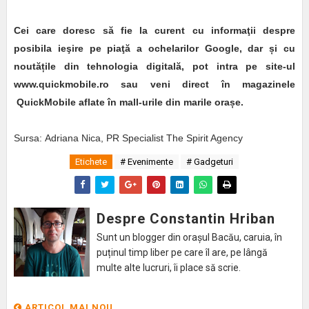
Cei care doresc să fie la curent cu informaţii despre
posibila ieşire pe piaţă a ochelarilor Google, dar
ș
i cu
noută
ț
ile din tehnologia digitală, pot intra pe site-ul
www.quickmobile.ro sau veni direct în magazinele
QuickMobile aflate în mall-urile din marile ora
ș
e.
Sursa:
Adriana Nica, PR Specialist The Spirit Agency
Etichete
# Evenimente
# Gadgeturi
Despre Constantin Hriban
Sunt un blogger din orașul Bacău, caruia, în
puținul timp liber pe care îl are, pe lângă
multe alte lucruri, îi place să scrie.
ARTICOL MAI NOU