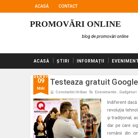
ACASĂ
CONTACT
PROMOVĂRI ONLINE
blog de promovări online
ACASĂ
ȘTIRI
INFORMAȚII
EVENIMEN
SERVICII
09
Testeaza gratuit Google
MAI
Constantin Hriban
Evenimente
,
Gadgeturi
Indiferent dacă 
revoluția tehno
și tradiţional, 
dar pe care sig
românii din ci