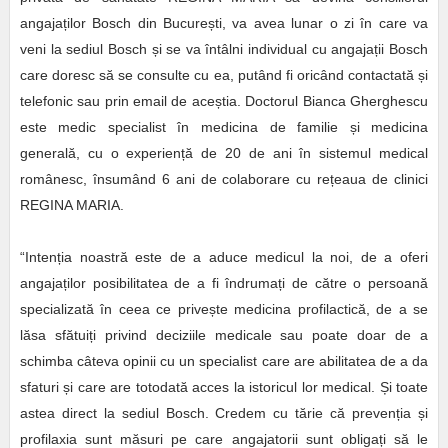
angajaților Bosch din București, va avea lunar o zi în care va
veni la sediul Bosch și se va întâlni individual cu angajații Bosch
care doresc să se consulte cu ea, putând fi oricând contactată și
telefonic sau prin email de aceștia. Doctorul Bianca Gherghescu
este medic specialist în medicina de familie și medicina
generală, cu o experiență de 20 de ani în sistemul medical
românesc, însumând 6 ani de colaborare cu rețeaua de clinici
REGINA MARIA.
“Intenția noastră este de a aduce medicul la noi, de a oferi
angajaților posibilitatea de a fi îndrumați de către o persoană
specializată în ceea ce privește medicina profilactică, de a se
lăsa sfătuiți privind deciziile medicale sau poate doar de a
schimba câteva opinii cu un specialist care are abilitatea de a da
sfaturi și care are totodată acces la istoricul lor medical. Și toate
astea direct la sediul Bosch. Credem cu tărie că prevenția și
profilaxia sunt măsuri pe care angajatorii sunt obligați să le