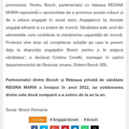
promoveze. Pentru Bosch, parteneriatul cu rețeaua REGINA
MARIA reprezintă o oportunitate de a promova aceste măsuri și
de a educa angajații în acest sens. Angajatorul își dorește
angajați eficienți și cu putere de muncă. Sănătatea este unul din
elementele care contribuie la menținerea capacității de muncă.
Proiectul vine doar să completeze soluțiile pe care le punem
deja la dispoziția angajaților Bosch pentru a le asigura
sănătatea”, a declarat Cristina Corello, manager în cadrul
departamentului de Resurse umane, Robert Bosch SRL.
Parteneriatul dintre Bosch
ș
i Reţeaua privată de sănătate
REGINA MARIA a început în anul 2012, iar colaborarea
dintre cele două companii s-a extins de la an la an.
Sursa: Bosch Romania
Etichete
# Angajati Bosch
# Bosch