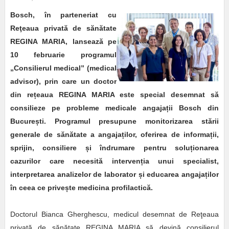
Bosch, în parteneriat cu
Reţeaua privată de sănătate
REGINA MARIA, lansează pe
10 februarie programul
„Consilierul medical” (medical
advisor), prin care un doctor
din re
ț
eaua REGINA MARIA este special desemnat să
consilieze pe probleme medicale angaja
ț
ii Bosch din
Bucure
ș
ti. Programul presupune monitorizarea stării
generale de sănătate a angaja
ț
ilor, oferirea de informa
ț
ii,
sprijin, consiliere
ș
i îndrumare pentru solu
ț
ionarea
cazurilor care necesită interven
ț
ia unui specialist,
interpretarea analizelor de laborator
ș
i educarea angaja
ț
ilor
în ceea ce prive
ș
te medicina profilactică.
Doctorul Bianca Gherghescu, medicul desemnat de Reţeaua
privată de sănătate REGINA MARIA să devină consilierul