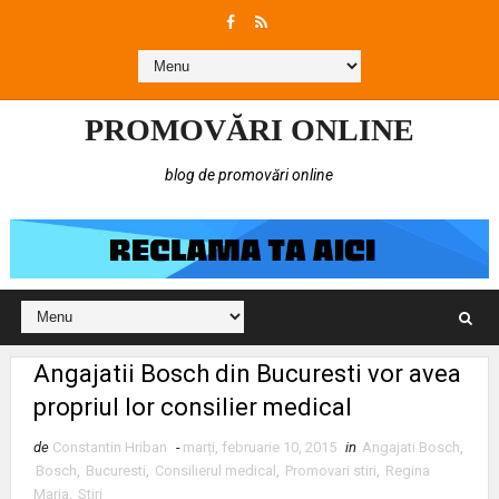
PROMOVĂRI ONLINE
blog de promovări online
Angajatii Bosch din Bucuresti vor avea
propriul lor consilier medical
de
Constantin Hriban
-
marți, februarie 10, 2015
in
Angajati Bosch
,
Bosch
,
Bucuresti
,
Consilierul medical
,
Promovari stiri
,
Regina
Maria
,
Stiri