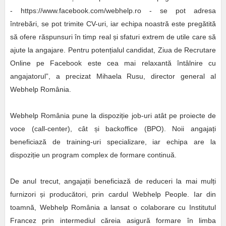
- https://www.facebook.com/webhelp.ro - se pot adresa
întrebări, se pot trimite CV-uri, iar echipa noastră este pregătită
să ofere răspunsuri în timp real și sfaturi extrem de utile care să
ajute la angajare. Pentru potențialul candidat, Ziua de Recrutare
Online pe Facebook este cea mai relaxantă întâlnire cu
angajatorul”, a precizat Mihaela Rusu, director general al
Webhelp România.
Webhelp România pune la dispoziție job-uri atât pe proiecte de
voce (call-center), cât și backoffice (BPO). Noii angajați
beneficiază de training-uri specializare, iar echipa are la
dispoziție un program complex de formare continuă.
De anul trecut, angajații beneficiază de reduceri la mai mulți
furnizori și producători, prin cardul Webhelp People. Iar din
toamnă, Webhelp România a lansat o colaborare cu Institutul
Francez prin intermediul căreia asigură formare în limba