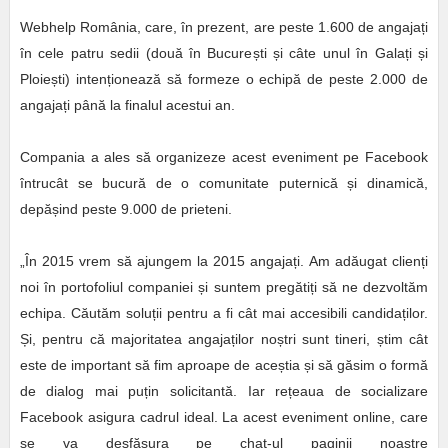
Webhelp România, care, în prezent, are peste 1.600 de angaja
ț
i
în cele patru sedii (două în Bucure
ș
ti
ș
i câte unul în Gala
ț
i
ș
i
Ploie
ș
ti) inten
ț
ionează să formeze o echipă de peste 2.000 de
angaja
ț
i până la finalul acestui an.
Compania a ales să organizeze acest eveniment pe Facebook
întrucât se bucură de o comunitate puternică
ș
i dinamică,
depă
ș
ind peste 9.000 de prieteni.
„În 2015 vrem să ajungem la 2015 angajați. Am adăugat clienți
noi în portofoliul companiei și suntem pregătiți să ne dezvoltăm
echipa. Căutăm soluții pentru a fi cât mai accesibili candidaților.
Și, pentru că majoritatea angajaților noștri sunt tineri, știm cât
este de important să fim aproape de aceștia și să găsim o formă
de dialog mai puțin solicitantă. Iar rețeaua de socializare
Facebook asigura cadrul ideal. La acest eveniment online, care
se va desfășura pe chat-ul paginii noastre