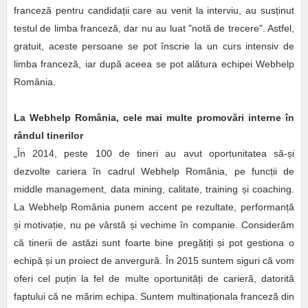
franceză pentru candidații care au venit la interviu, au susținut
testul de limba franceză, dar nu au luat "notă de trecere". Astfel,
gratuit, aceste persoane se pot înscrie la un curs intensiv de
limba franceză, iar după aceea se pot alătura echipei Webhelp
România.
La Webhelp România, cele mai multe promovări interne în
rândul tinerilor
„În 2014, peste 100 de tineri au avut oportunitatea să-și
dezvolte cariera în cadrul Webhelp România, pe funcții de
middle management, data mining, calitate, training și coaching.
La Webhelp România punem accent pe rezultate, performanță
și motivație, nu pe vârstă și vechime în companie. Considerăm
că tinerii de astăzi sunt foarte bine pregătiți și pot gestiona o
echipă și un proiect de anvergură. În 2015 suntem siguri că vom
oferi cel puțin la fel de multe oportunități de carieră, datorită
faptului că ne mărim echipa. Suntem multinaționala franceză din