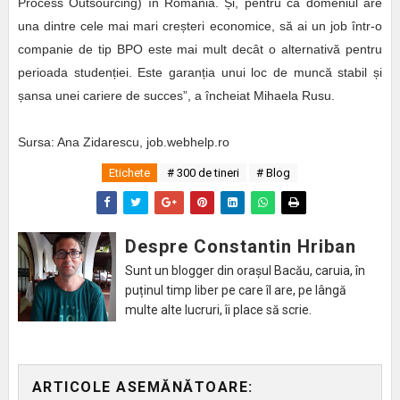
Process Outsourcing) în România. Și, pentru că domeniul are
una dintre cele mai mari creșteri economice, să ai un job într-o
companie de tip BPO este mai mult decât o alternativă pentru
perioada studenției. Este garanția unui loc de muncă stabil și
șansa unei cariere de succes”, a încheiat Mihaela Rusu.
Sursa: Ana Zidarescu, job.webhelp.ro
Etichete
# 300 de tineri
# Blog
Despre Constantin Hriban
Sunt un blogger din orașul Bacău, caruia, în
puținul timp liber pe care îl are, pe lângă
multe alte lucruri, îi place să scrie.
ARTICOLE ASEMĂNĂTOARE: