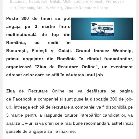
Bucuresti
,
Facebook
,
Galati
,
Multinationale
,
Ploiesti
,
Promovari
stiri
,
Romania
,
Stiri
,
Webhelp
,
Ziua de Recrutare Online
Peste 300 de tineri se pot
angaja pe 3 martie într-o
multina
ț
ională de top din
România, cu sedii în
Bucure
ș
ti, Ploie
ș
ti
ș
i Gala
ț
i. Grupul francez Webhelp,
primul angajator din România în rândul francofonilor,
organizează "Ziua de Recrutare Online", un eveniment
adresat celor care se află în căutarea unui job.
Ziua de Recrutare Online se va desfășura pe pagina
de Facebook a companiei și sunt puse la dispoziție 300 de job-
uri. Întreaga echipă de recrutare a companiei va fi disponibilă pe
3 martie pentru a răspunde tuturor întrebărilor candidaților, va
analiza CV-uri și va oferi cele mai bune recomandări, astfel încât
șansele de angajare să fie maxime.