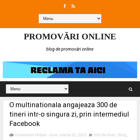
PROMOVĂRI ONLINE
blog de promovări online
O multinationala angajeaza 300 de
tineri intr-o singura zi, prin intermediul
Facebook
de
Constantin Hriban
-
luni, martie 02, 2015
in
300 de tineri
,
Blog
,