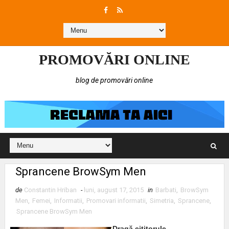
PROMOVĂRI ONLINE
blog de promovări online
Sprancene BrowSym Men
de
Constantin Hriban
-
luni, august 17, 2015
in
Barbati
,
BrowSym
Men
,
Femei
,
Informatii
,
Promovari informatii
,
Simetria
,
Sprancene
,
Sprancene BrowSym Men
Dragă cititorule,