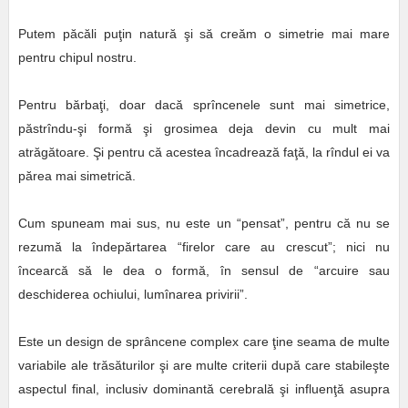
Putem păcăli puţin natură şi să creăm o simetrie mai mare
pentru chipul nostru.
Pentru bărbaţi, doar dacă sprîncenele sunt mai simetrice,
păstrîndu-şi formă şi grosimea deja devin cu mult mai
atrăgătoare. Şi pentru că acestea încadrează faţă, la rîndul ei va
părea mai simetrică.
Cum spuneam mai sus, nu este un “pensat”, pentru că nu se
rezumă la îndepărtarea “firelor care au crescut”; nici nu
încearcă să le dea o formă, în sensul de “arcuire sau
deschiderea ochiului, lumînarea privirii”.
Este un design de sprâncene complex care ţine seama de multe
variabile ale trăsăturilor şi are multe criterii după care stabileşte
aspectul final, inclusiv dominantă cerebrală şi influenţă asupra