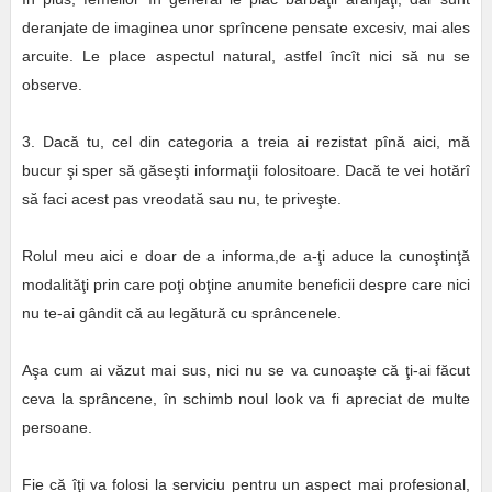
deranjate de imaginea unor sprîncene pensate excesiv, mai ales
arcuite. Le place aspectul natural, astfel încît nici să nu se
observe.
3. Dacă tu, cel din categoria a treia ai rezistat pînă aici, mă
bucur şi sper să găseşti informaţii folositoare. Dacă te vei hotărî
să faci acest pas vreodată sau nu, te priveşte.
Rolul meu aici e doar de a informa,de a-ţi aduce la cunoştinţă
modalităţi prin care poţi obţine anumite beneficii despre care nici
nu te-ai gândit că au legătură cu sprâncenele.
Aşa cum ai văzut mai sus, nici nu se va cunoaşte că ţi-ai făcut
ceva la sprâncene, în schimb noul look va fi apreciat de multe
persoane.
Fie că îţi va folosi la serviciu pentru un aspect mai profesional,