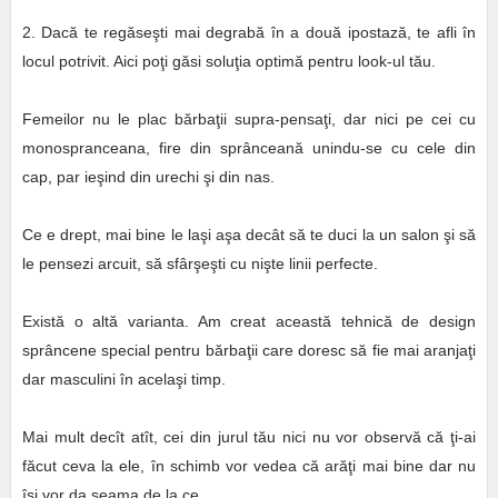
2. Dacă te regăseşti mai degrabă în a două ipostază, te afli în
locul potrivit. Aici poţi găsi soluţia optimă pentru look-ul tău.
Femeilor nu le plac bărbaţii supra-pensaţi, dar nici pe cei cu
monospranceana, fire din sprânceană unindu-se cu cele din
cap, par ieşind din urechi şi din nas.
Ce e drept, mai bine le laşi aşa decât să te duci la un salon şi să
le pensezi arcuit, să sfârşeşti cu nişte linii perfecte.
Există o altă varianta. Am creat această tehnică de design
sprâncene special pentru bărbaţii care doresc să fie mai aranjaţi
dar masculini în acelaşi timp.
Mai mult decît atît, cei din jurul tău nici nu vor observă că ţi-ai
făcut ceva la ele, în schimb vor vedea că arăţi mai bine dar nu
îşi vor da seama de la ce.