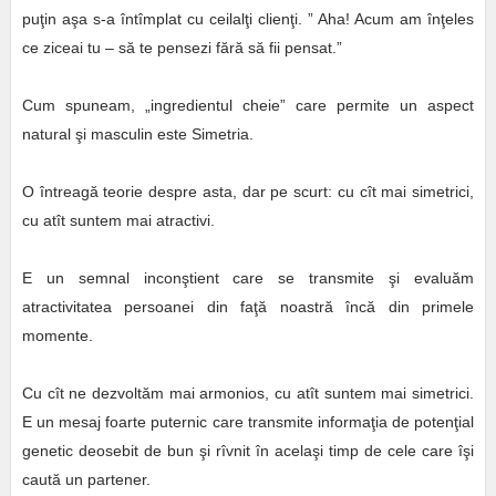
puţin aşa s-a întîmplat cu ceilalţi clienţi. ” Aha! Acum am înţeles
ce ziceai tu – să te pensezi fără să fii pensat.”
Cum spuneam, „ingredientul cheie” care permite un aspect
natural şi masculin este Simetria.
O întreagă teorie despre asta, dar pe scurt: cu cît mai simetrici,
cu atît suntem mai atractivi.
E un semnal inconştient care se transmite şi evaluăm
atractivitatea persoanei din faţă noastră încă din primele
momente.
Cu cît ne dezvoltăm mai armonios, cu atît suntem mai simetrici.
E un mesaj foarte puternic care transmite informaţia de potenţial
genetic deosebit de bun şi rîvnit în acelaşi timp de cele care îşi
caută un partener.