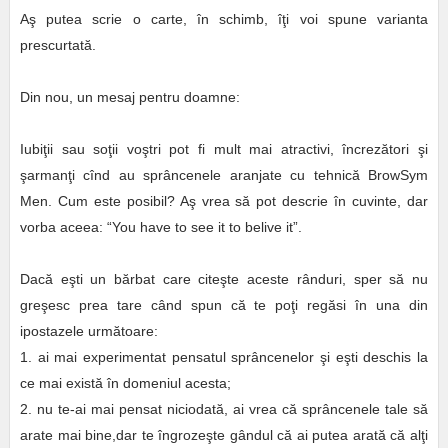
Aş putea scrie o carte, în schimb, îţi voi spune varianta
prescurtată.
Din nou, un mesaj pentru doamne:
Iubiţii sau soţii voştri pot fi mult mai atractivi, încrezători şi
şarmanţi cînd au sprâncenele aranjate cu tehnică BrowSym
Men. Cum este posibil? Aş vrea să pot descrie în cuvinte, dar
vorba aceea: “You have to see it to belive it”.
Dacă eşti un bărbat care citeşte aceste rânduri, sper să nu
greşesc prea tare când spun că te poţi regăsi în una din
ipostazele următoare:
1. ai mai experimentat pensatul sprâncenelor şi eşti deschis la
ce mai există în domeniul acesta;
2. nu te-ai mai pensat niciodată, ai vrea că sprâncenele tale să
arate mai bine,dar te îngrozeşte gândul că ai putea arată că alţi