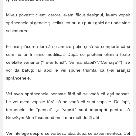
Mi-au povestit clienţi cărora le-am făcut designul, le-am vopsit
sprîncenele şi genele şi ceilalţi tot nu au putut ghici de unde vine
schimbarea.
E chiar plăcerea lor să se amuze puţin şi să se comporte că şi
cum nu ar fi nimic modificat. După ce prietenii elimina toate
celelalte variante (“Te-ai tuns!”, “Ai mai slăbit?”,”Cămaşă?”), se
vor da bătuţi; iar apoi le vei spune triumfal că ţi-ai aranjat
sprâncenele.
Vei avea sprâncenele pensate fără să se vadă că eşti pensat.
Le vei avea vopsite fără să se vadă că sunt vopsite. De fapt,
termenele de “pensat” şi “vopsit” sunt improprii pentru că
BrowSym Men înseamnă mult mai mult decît atît.
Vei înţelege despre ce vorbesc abia după ce experimentezi. Cel