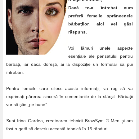
Dacă te-ai întrebat cum
preferă femeile sprâncenele
bărbaţilor, aici vei găsi
răspuns.
Voi lămuri unele aspecte
esenţiale ale pensatului pentru
bărbaţi, iar dacă doreşti, ai la dispoziţie un formular să pui
întrebări.
Pentru femeile care citesc aceste informaţii, va rog să va
exprimaţi părerea sinceră în comentariile de la sfârşit. Bărbaţii
vor să ştie „pe bune”.
Sunt Irina Gardea, creatoarea tehnicii BrowSym ® Men şi am
fost rugată să descriu această tehnică în 15 rânduri.