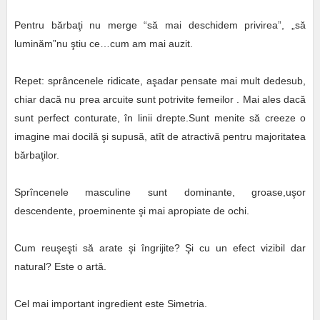
Pentru bărbaţi nu merge “să mai deschidem privirea”, „să
luminăm”nu ştiu ce…cum am mai auzit.
Repet: sprâncenele ridicate, aşadar pensate mai mult dedesub,
chiar dacă nu prea arcuite sunt potrivite femeilor . Mai ales dacă
sunt perfect conturate, în linii drepte.Sunt menite să creeze o
imagine mai docilă şi supusă, atît de atractivă pentru majoritatea
bărbaţilor.
Sprîncenele masculine sunt dominante, groase,uşor
descendente, proeminente şi mai apropiate de ochi.
Cum reuşeşti să arate şi îngrijite? Şi cu un efect vizibil dar
natural? Este o artă.
Cel mai important ingredient este Simetria.