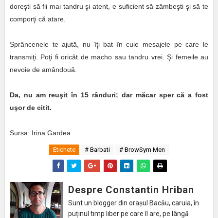
doreşti să fii mai tandru şi atent, e suficient să zâmbeşti şi să te
comporţi că atare.
Sprâncenele te ajută, nu îţi bat în cuie mesajele pe care le
transmiţi. Poţi fi oricât de macho sau tandru vrei. Şi femeile au
nevoie de amândouă.
Da, nu am reuşit în 15 rânduri; dar măcar sper că a fost
uşor de citit.
Sursa: Irina Gardea
Etichete
# Barbati
# BrowSym Men
Despre Constantin Hriban
Sunt un blogger din orașul Bacău, caruia, în
puținul timp liber pe care îl are, pe lângă