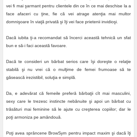
vei fi mai şarmant pentru clientele din ce în ce mai deschise la a
face afaceri cu ţine, fie că vei atrage atenţia mai multor
domnişoare în viaţă privată şi îţi vei face prietenii invidioşi.
Dacă iubita ţi-a recomandat să încerci această tehnică un sfat
bun e să-i faci această favoare.
Dacă te consideri un bărbat serios care îşi doreşte o relaţie
stabilă şi nu vrei că o mulţime de femei frumoase să te
găsească irezistibil, soluţia e simplă.
Da, e adevărat că femeile preferă bărbaţii cît mai masculini,
sexy care le trezesc instincte nebănuite şi apoi un bărbat cu
trăsături mai feminine să le ajute cu creşterea copiilor; dar le
poţi armoniza pe amândouă.
Poţi avea sprâncene BrowSym pentru impact maxim şi dacă îţi