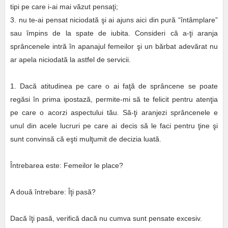
tipi pe care i-ai mai văzut pensaţi;
3. nu te-ai pensat niciodată şi ai ajuns aici din pură “întâmplare”
sau împins de la spate de iubita. Consideri că a-ţi aranja
sprâncenele intră în apanajul femeilor şi un bărbat adevărat nu
ar apela niciodată la astfel de servicii.
1. Dacă atitudinea pe care o ai faţă de sprâncene se poate
regăsi în prima ipostază, permite-mi să te felicit pentru atenţia
pe care o acorzi aspectului tău. Să-ţi aranjezi sprâncenele e
unul din acele lucruri pe care ai decis să le faci pentru ţine şi
sunt convinsă că eşti mulţumit de decizia luată.
Întrebarea este: Femeilor le place?
A două întrebare: Îţi pasă?
Dacă îţi pasă, verifică dacă nu cumva sunt pensate excesiv.