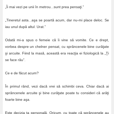
„Îi mai vezi pe unii în metrou...sunt prea pensaţi.”
„Tineretul asta...aşa se poartă acum, dar nu-mi place deloc. Se
iau unul după altul. Urat.”
Odată mi-a spus o femeie că îi vine să vomite. Ce e drept,
vorbea despre un chelner pensat, cu sprâncenele bine curăţate
şi arcuite. Fiind la masă, această era reacţia ei fiziologică la „Ţi
se face rău”.
Ce e de făcut acum?
În primul rând, vezi dacă vrei să schimbi ceva. Chiar dacă ai
sprâncenele arcuite şi bine curăţate poate tu consideri că arăţi
foarte bine aşa.
Este decizia ta personală. Oricum, cu toate că sprâncenele au