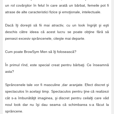
un rol covărşitor în felul în care arată un bărbat, femeile pot fi
atrase de alte caracteristici fizice şi emoţionale, intelectuale.
Dacă îţi doreşti să fii mai atractiv, cu un look îngrijit şi eşti
deschis către ideea că acest lucru se poate obţine fără să
pensezi excesiv sprâncenele, citeşte mai departe.
Cum poate BrowSym Men să îţi folosească?
În primul rînd, este special creat pentru bărbaţi. Ce înseamnă
asta?
Sprâncenele tale vor fi masculine ,dar aranjate. Efect discret şi
spectaculos în acelaşi timp. Spectaculos pentru ţine că realizezi
cât s-a îmbunătăţit imaginea, şi discret pentru ceilalţi care văd
noul look dar nu îşi dau seama că schimbarea s-a făcut la
sprâncene.