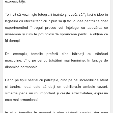
expresivităţii.
Te invit să vezi nişte fotografii înainte şi după, să îţi faci o idee în
legătură cu efectul tehnicii. Spun să îţi faci o idee pentru că doar
experimentînd întregul proces vei înţelege cu adevărat ce
înseamnă şi cum te poţi folosi de sprâncene pentru a obţine ce
îţi doreşti.
De exemplu, femeile preferă cînd bărbaţii cu trăsături
masculine, cînd pe cei cu trăsături mai feminine, în funcţie de
dinamică hormonala.
Când pe tipul bestial cu pătrăţele, cînd pe cel incredibil de atent
şi tandru. Ideal este să obţii un echilibru.În ambele cazuri,
simetria joacă un rol important şi creşte atractivitatea, expresia
este mai armonioasă.
În plus, femeilor în general le plac bărbaţii aranjaţi, dar sunt