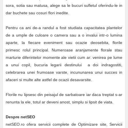
sora, sotia sau matusa, alege sa le bucuri sufletul oferindu-le in
dar buchete sau cosuri flori inedite.
Pentru ca ani de-a randul a fost studiata capacitatea plantelor
de a umple de culoare o camera sau a o invalui intr-o lumina
aparte, la fiecare eveniment sau ocazie deosebita, florile
primesc rolul principal. Numeroase aranjamente florale stau
marturie diferintelor momente ale vietii cum ar: venirea pe lume
a unui copil, bucuria legarii destinului a doi indragostiti,
celebrarea unei frumoase varste, incununarea unui succes in
afaceri si multe alte astfel de ocazii desavarsite.
Florile nu lipsesc din peisajul de sarbatoare iar daca treptat s-ar
renunta la ele, totul ar deveni anost, simplu si lipsit de viata.
Despre netSEO
netSEO.ro ofera servicii complete de Optimizare site, Servicii