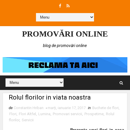
PROMOVĂRI ONLINE
blog de promovări online
Rolul florilor in viata noastra
de
Constantin Hriban
-
marți, ianuarie 17, 2017
in
Buchete de flori
,
Flori
,
Flori Altfel
,
Lumina
,
Promovari servicii
,
Prospetime
,
Rolul
florilor
,
Servicii
Prezenta unei flori in casa