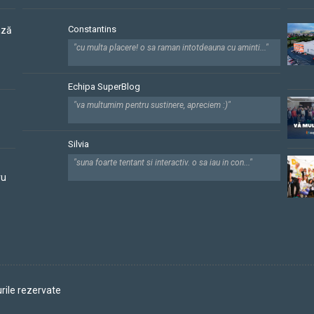
Constantins
ază
"cu multa placere! o sa raman intotdeauna cu aminti..."
Echipa SuperBlog
"va multumim pentru sustinere, apreciem :)"
Silvia
"suna foarte tentant si interactiv. o sa iau in con..."
ru
rile rezervate