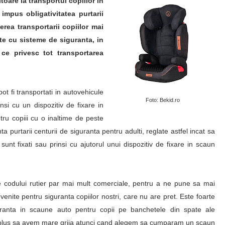
toare la transportul copiilor in
mpus obligativitatea purtarii
erea transportarii copiilor mai
te cu sisteme de siguranta, in
ce privesc tot transportarea
ot fi transportati in autovehicule
Foto: Bekid.ro
si cu un dispozitiv de fixare in
tru copiii cu o inaltime de peste
a purtarii centurii de siguranta pentru adulti, reglate astfel incat sa
unt fixati sau prinsi cu ajutorul unui dispozitiv de fixare in scaun
e codului rutier par mai mult comerciale, pentru a ne pune sa mai
nite pentru siguranta copiilor nostri, care nu are pret. Este foarte
guranta in scaune auto pentru copii pe banchetele din spate ale
in plus sa avem mare grija atunci cand alegem sa cumparam un scaun