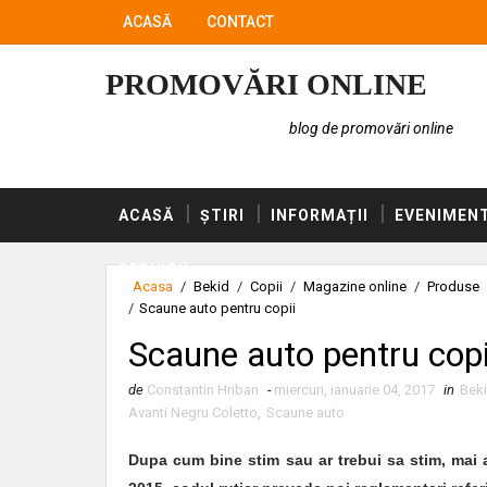
ACASĂ
CONTACT
PROMOVĂRI ONLINE
blog de promovări online
ACASĂ
ȘTIRI
INFORMAȚII
EVENIMEN
SERVICII
Acasa
/
Bekid
/
Copii
/
Magazine online
/
Produse
/
Scaune auto pentru copii
Scaune auto pentru copi
de
Constantin Hriban
-
miercuri, ianuarie 04, 2017
in
Bek
Avanti Negru Coletto
,
Scaune auto
Dupa cum bine stim sau ar trebui sa stim, mai al