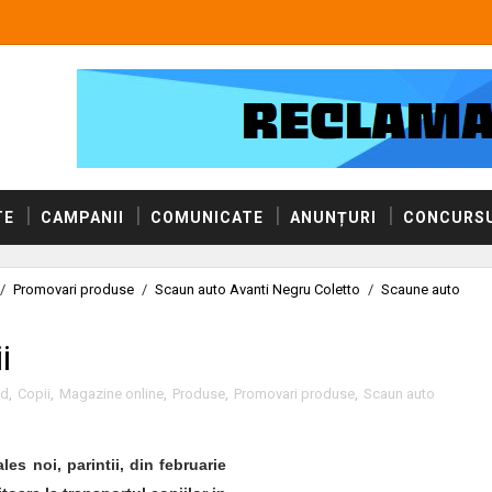
TE
CAMPANII
COMUNICATE
ANUNȚURI
CONCURSU
/
Promovari produse
/
Scaun auto Avanti Negru Coletto
/
Scaune auto
i
id
,
Copii
,
Magazine online
,
Produse
,
Promovari produse
,
Scaun auto
es noi, parintii, din februarie