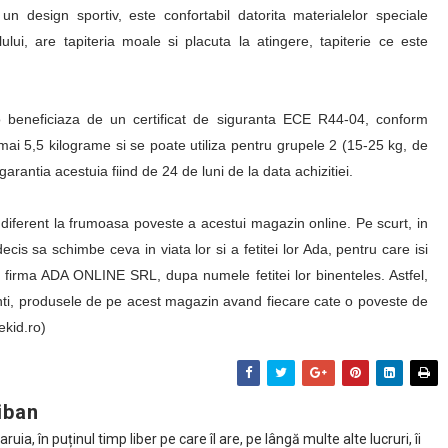
n design sportiv, este confortabil datorita materialelor speciale
lului, are tapiteria moale si placuta la atingere, tapiterie ce este
beneficiaza de un certificat de siguranta ECE R44-04, conform
umai 5,5 kilograme si se poate utiliza pentru grupele 2 (15-25 kg, de
garantia acestuia fiind de 24 de luni de la data achizitiei.
diferent la frumoasa poveste a acestui magazin online. Pe scurt, in
decis sa schimbe ceva in viata lor si a fetitei lor Ada, pentru care isi
t firma ADA ONLINE SRL, dupa numele fetitei lor binenteles. Astfel,
rinti, produsele de pe acest magazin avand fiecare cate o poveste de
Bekid.ro)
iban
ia, în puținul timp liber pe care îl are, pe lângă multe alte lucruri, îi