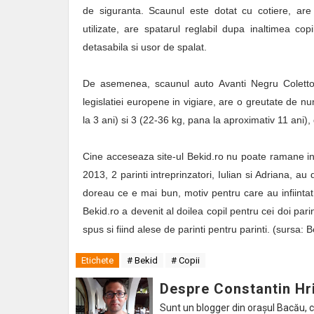
de siguranta. Scaunul este dotat cu cotiere, are u
utilizate, are spatarul reglabil dupa inaltimea copi
detasabila si usor de spalat.
De asemenea, scaunul auto Avanti Negru Coletto 
legislatiei europene in vigiare, are o greutate de n
la 3 ani) si 3 (22-36 kg, pana la aproximativ 11 ani), 
Cine acceseaza site-ul Bekid.ro nu poate ramane in
2013, 2 parinti intreprinzatori, Iulian si Adriana, au 
doreau ce e mai bun, motiv pentru care au infiinta
Bekid.ro a devenit al doilea copil pentru cei doi pa
spus si fiind alese de parinti pentru parinti. (sursa: 
Etichete
# Bekid
# Copii
Despre Constantin Hr
Sunt un blogger din orașul Bacău, caru