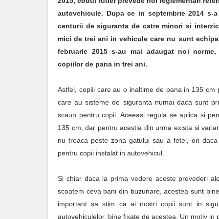
2015, codul rutier prevede noi reglementari referi
autovehicule. Dupa ce in septembrie 2014 s-a i
centurii de siguranta de catre minori si interzic
mici de trei ani in vehicule care nu sunt echipa
februarie 2015 s-au mai adaugat noi norme, 
copiilor de pana in trei ani.
Astfel, copiii care au o inaltime de pana in 135 cm p
care au sisteme de siguranta numai daca sunt prin
scaun pentru copii. Aceeasi regula se aplica si pen
135 cm, dar pentru acestia din urma exista si variant
nu treaca peste zona gatului sau a fetei, ori daca s
pentru copii instalat in autovehicul.
Si chiar daca la prima vedere aceste prevederi al
scoatem ceva bani din buzunare, acestea sunt bineve
important sa stim ca ai nostri copii sunt in si
autovehiculelor, bine fixate de acestea. Un motiv 