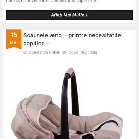
norme, ce privesc tot transportarea copiilor de...
Aflați Mai Multe »
15
Scaunele auto – printre necesitatile
copiilor –
MAI
Constantin Hriban
Copii
,
Nichiduta