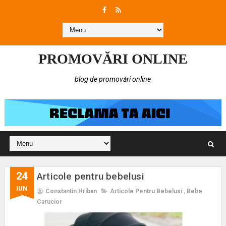
PROMOVĂRI ONLINE
blog de promovări online
24
Articole pentru bebelusi
IUN
Constantin Hriban
Articole Pentru Bebelusi
,
Bebe
Carucior