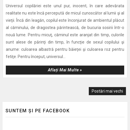
Universul copilăriei este unul pur, inocent, în care adevărata
realitate nu este încă percepută de micul cunoscător al lumii şi al
vieţii. Încă din leagăn, copilul este înconjurat de ambientul plăcut
al căminului, de dragostea părintească, de bucuria sosirii într-o
nouă lume. Pentru micuţ, căminul este aranjat din timp, culorile
sunt alese de părinţi din timp, în funcţie de sexul copilului şi
anume: culoarea albastră pentru băieţei şi culoarea roz pentru
fetiţe. Pentru început, universul...
Aflați Mai Multe »
Postări mai vechi
SUNTEM ȘI PE FACEBOOK