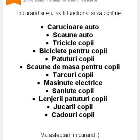
Constantin Hriban
Bekid
,
Biciclete