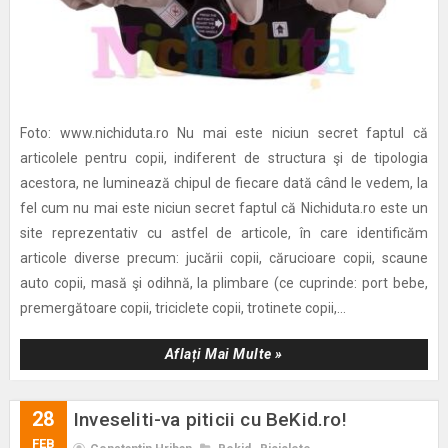
Foto: www.nichiduta.ro Nu mai este niciun secret faptul că
articolele pentru copii, indiferent de structura şi de tipologia
acestora, ne luminează chipul de fiecare dată când le vedem, la
fel cum nu mai este niciun secret faptul că Nichiduta.ro este un
site reprezentativ cu astfel de articole, în care identificăm
articole diverse precum: jucării copii, cărucioare copii, scaune
auto copii, masă şi odihnă, la plimbare (ce cuprinde: port bebe,
premergătoare copii, triciclete copii, trotinete copii,...
Aflați Mai Multe »
28
Inveseliti-va piticii cu BeKid.ro!
FEB