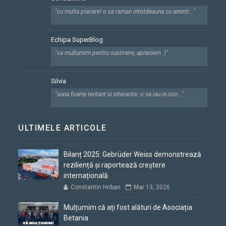
"cu multa placere! o sa raman intotdeauna cu aminti..."
Echipa SuperBlog
"va multumim pentru sustinere, apreciem :)"
Silvia
"suna foarte tentant si interactiv. o sa iau in con..."
ULTIMELE ARTICOLE
Bilanț 2025: Gebrüder Weiss demonstrează
reziliență și raportează creștere
internațională
Constantin Hriban
Mar 13, 2026
Mulțumim că ați fost alături de Asociația
Betania