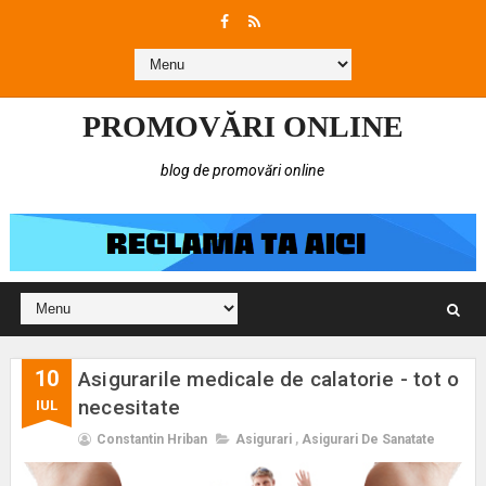
PROMOVĂRI ONLINE
blog de promovări online
10
Asigurarile medicale de calatorie - tot o
necesitate
IUL
Constantin Hriban
Asigurari
,
Asigurari De Sanatate