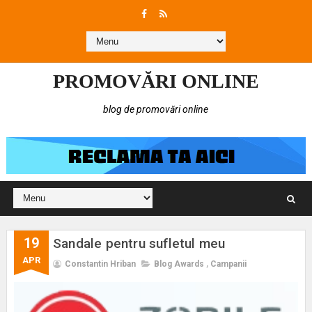
PROMOVĂRI ONLINE
blog de promovări online
19
Sandale pentru sufletul meu
APR
Constantin Hriban
Blog Awards
,
Campanii