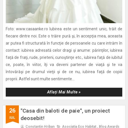
Foto: www.casaanke.ro Iubirea este un sentiment unic, trăit de
fiecare dintre noi. Este o trăire pură şi, în accepţia mea, aceasta
ar putea fi structurată în funcţie de persoanele cu care intrăm în
contact: iubirea adresată celor dragi şi anume: părinţilor, iubirea
faţă de fraţi, rude, prieteni, cunoştinţe etc., iubirea faţă de iubitul
ce, poate, în viitor, îţi va deveni partener de viaţă şi te va
întovărăşi pe drumul vieţii şi de ce nu, iubirea faţă de copiii
proprii. Astfel sunt multe sentimente...
Aflați Mai Multe »
26
"Casa din baloti de paie", un proiect
deosebit!
IUL
Constantin Hriban
Asociatia Eco Habitat
,
Blog Awards