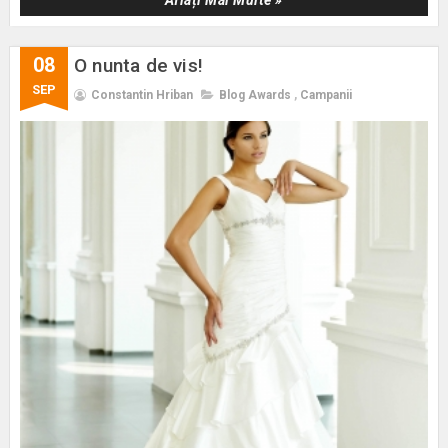
08
O nunta de vis!
SEP
Constantin Hriban
Blog Awards
,
Campanii