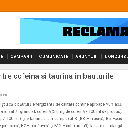
TE
CAMPANII
COMUNICATE
ANUNȚURI
CONCURSU
ntre cofeina si taurina in bauturile
eina
oi știu că o băutură energizantă de calitate conține aproape 90% apă,
tând zahăr granulat, cofeină (32 mg de cofeină / 100 ml de produs),
g / 100 ml) și vitaminele din complexul B (B3 – niacină, B5 –acid
 piridoxină, B2 – riboflavină și B12 – cobalamină), la care se adaugă