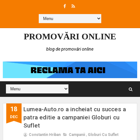
PROMOVĂRI ONLINE
blog de promovări online
18
Lumea-Auto.ro a incheiat cu succes a
patra editie a campaniei Globuri cu
DEC
Suflet
Constantin Hriban
Campanii
,
Globuri Cu Suflet