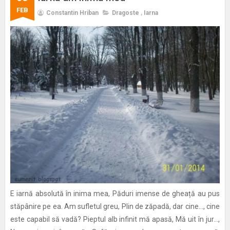
FEB
Constantin Hriban
Dragoste
,
Iarna
E iarnă absolută în inima mea, Păduri imense de gheață au pus
stăpânire pe ea. Am sufletul greu, Plin de zăpadă, dar cine..., cine
este capabil să vadă? Pieptul alb infinit mă apasă, Mă uit în jur...,