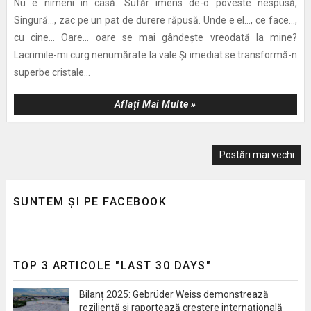
Nu e nimeni în casă. Sufăr imens de-o poveste nespusă,
Singură..., zac pe un pat de durere răpusă. Unde e el..., ce face...,
cu cine... Oare... oare se mai gândește vreodată la mine?
Lacrimile-mi curg nenumărate la vale Și imediat se transformă-n
superbe cristale...
Aflați Mai Multe »
Postări mai vechi
SUNTEM ȘI PE FACEBOOK
TOP 3 ARTICOLE "LAST 30 DAYS"
Bilanț 2025: Gebrüder Weiss demonstrează
reziliență și raportează creștere internațională