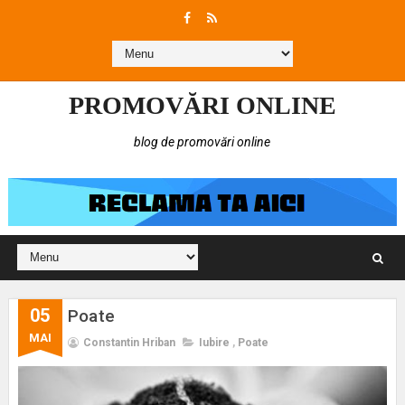
PROMOVĂRI ONLINE
blog de promovări online
05
Poate
MAI
Constantin Hriban
Iubire
,
Poate