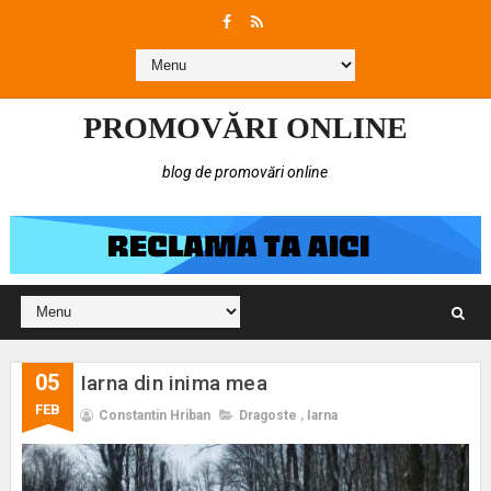
PROMOVĂRI ONLINE
blog de promovări online
05
Iarna din inima mea
FEB
Constantin Hriban
Dragoste
,
Iarna