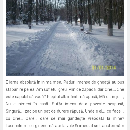
E iarnă absolută în inima mea, Păduri imense de gheață au pus
stăpânire pe ea. Am sufletul greu, Plin de zăpadă, dar cine..., cine
este capabil să vadă? Pieptul alb infinit mă apasă, Mă uit în jur...,
Nu e nimeni în casă. Sufăr imens de-o poveste nespusă,
Singură..., zac pe un pat de durere răpusă. Unde e el..., ce face...,
cu cine... Oare... oare se mai gândește vreodată la mine?
Lacrimile-mi curg nenumărate la vale Și imediat se transformă-n