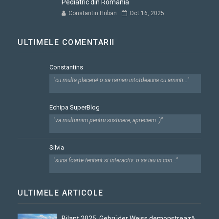
Pediatric din România
Constantin Hriban
Oct 16, 2025
ULTIMELE COMENTARII
Constantins
"cu multa placere! o sa raman intotdeauna cu aminti..."
Echipa SuperBlog
"va multumim pentru sustinere, apreciem :)"
Silvia
"suna foarte tentant si interactiv. o sa iau in con..."
ULTIMELE ARTICOLE
Bilanț 2025: Gebrüder Weiss demonstrează