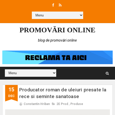
PROMOVĂRI ONLINE
blog de promovări online
15
Producator roman de uleiuri presate la
rece si seminte sanatoase
DEC
Constantin Hriban
2E Prod
,
Produse