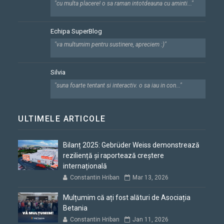
"cu multa placere! o sa raman intotdeauna cu aminti..."
Echipa SuperBlog
"va multumim pentru sustinere, apreciem :)"
Silvia
"suna foarte tentant si interactiv. o sa iau in con..."
ULTIMELE ARTICOLE
Bilanț 2025: Gebrüder Weiss demonstrează
reziliență și raportează creștere
internațională
Constantin Hriban
Mar 13, 2026
Mulțumim că ați fost alături de Asociația
Betania
Constantin Hriban
Jan 11, 2026