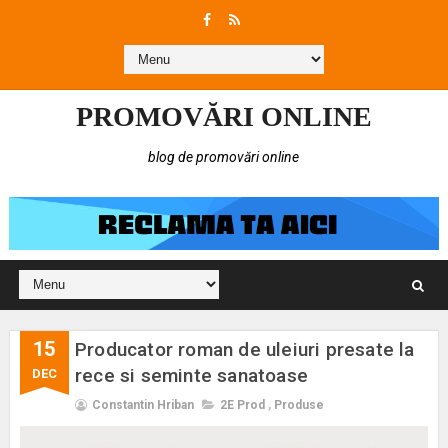
PROMOVĂRI ONLINE
blog de promovări online
15
Producator roman de uleiuri presate la
rece si seminte sanatoase
DEC
Constantin Hriban
2E Prod
,
Produse