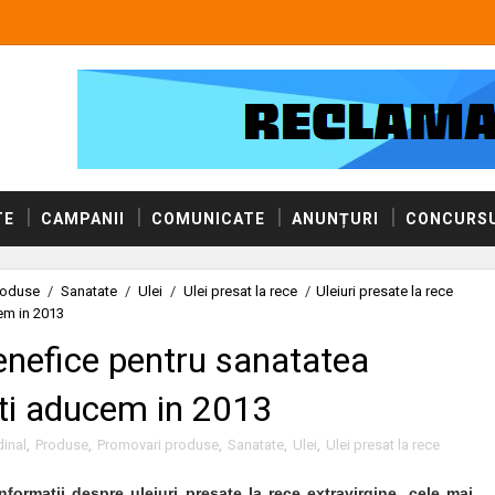
TE
CAMPANII
COMUNICATE
ANUNȚURI
CONCURSU
roduse
/
Sanatate
/
Ulei
/
Ulei presat la rece
/
Uleiuri presate la rece
cem in 2013
benefice pentru sanatatea
tati aducem in 2013
dinal
,
Produse
,
Promovari produse
,
Sanatate
,
Ulei
,
Ulei presat la rece
nformatii despre uleiuri presate la rece extravirgine, cele mai