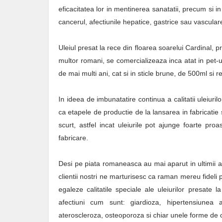
eficacitatea lor in mentinerea sanatatii, precum si i
cancerul, afectiunile hepatice, gastrice sau vascular
Uleiul presat la rece din floarea soarelui Cardinal, p
multor romani, se comercializeaza inca atat in pet-ur
de mai multi ani, cat si in sticle brune, de 500ml si r
In ideea de imbunatatire continua a calitatii uleiuri
ca etapele de productie de la lansarea in fabricatie 
scurt, astfel incat uleiurile pot ajunge foarte p
fabricare.
Desi pe piata romaneasca au mai aparut in ultimii ani
clientii nostri ne marturisesc ca raman mereu fideli
egaleze calitatile speciale ale uleiurilor presate
afectiuni cum sunt: giardioza, hipertensiunea ar
ateroscleroza, osteoporoza si chiar unele forme de 