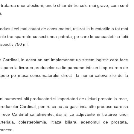
n tratarea unor afectiuni, unele chiar dintre cele mai grave, cum sunt
e.
rodusul cel mai cautat de consumatori, utilizat in bucatariile a tot mai
ile transparente cu sectiunea patrata, pe care le cunoasteti cu totii
espectiv 750 ml.
lor Cardinal, in acest an am implementat un sistem logistic care face
si pana la livrarea produselor sa fie parcurse intr-un timp extrem de
roaspete pe masa consumatorului direct la numai cateva zile de la
 numerosi alti producatori si importatori de uleiuri presate la rece,
 produselor Cardinal, pentru ca nu au gasit inca alte produse care sa
 la rece Cardinal ca alimente, dar si ca adjuvante in tratarea unor
teriala, colesterolemia, litiaza biliara, adenomul de prostata,
cancer.