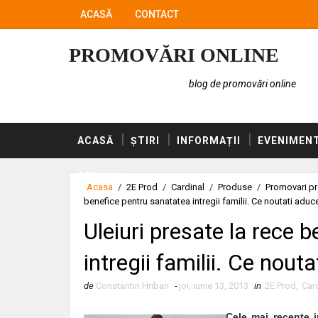
ACASĂ
CONTACT
PROMOVĂRI ONLINE
blog de promovări online
ACASĂ
ȘTIRI
INFORMAȚII
EVENIMEN
SERVICII
Acasa
/
2E Prod
/
Cardinal
/
Produse
/
Promovari p
benefice pentru sanatatea intregii familii. Ce noutati adu
Uleiuri presate la rece 
intregii familii. Ce nou
de
Constantin Hriban
-
joi, iunie 13, 2013
in
2E Prod
,
Car
Cele mai recente i