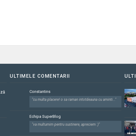
ULTIMELE COMENTARII
ULT
Constantins
ază
"cu multa placere! o sa raman intotdeauna cu aminti..."
Echipa SuperBlog
"va multumim pentru sustinere, apreciem :)"