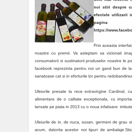
noi stiri despre ca
efectele utilizarii 
pagina
https://www.faceb
Prin aceasta interfat
noastre cu premii. Va asteptam sa vizionati imagin
consumatorii si sustinatorii produselor noastre le 
facebook reprezinta pentru noi un gand bun de la c
sanatoase cat si in eforturile lor pentru redobandirea
Uleiurile presate la rece extravirgine Cardinal
alimentare de o calitate exceptionala, cu import
lansate pe piata in 2013 cu o noua infatisare: imbut
Uleiurile de in, de nuca, susan, germeni de grau s
acum, datorita acestor noi tipuri de ambalaje.Sticl