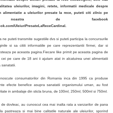
litatea uleiurilor, imagini, retete, informatii medicale despre
in alimentatie a uleiurilor presate la rece, puteti citi zilnic pe
 noastra de facebook
ook.com/UleiuriPresateLaReceCardinal.
a ne puteti transmite sugestiile dvs si puteti participa la concursurile
ile si sa cititi informatiile pe care reprezentantii firmei, dar si
posteaza pe aceasta pagina.Fiecare like primit pe aceasta pagina de
ei pe care de 18 ani ii ajutam atat in alcatuirea unei alimentatii
 sanatatii.
, cunoscute consumatorilor din Romania inca din 1995 ca produse
ante efecte benefice asupra sanatatii organismului uman, au fost
eliate in ambalaje din sticla bruna, de 100ml, 250ml, 500ml si 750ml.
i de dovleac, au cunoscut cea mai inalta rata a vanzarilor de pana
a pastreaza si mai bine calitatile naturale ale uleiurilor, sporind