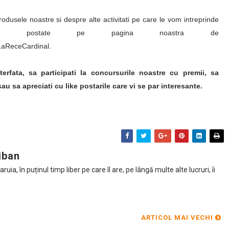
rodusele noastre si despre alte activitati pe care le vom intreprinde
nic postate pe pagina noastra de
LaReceCardinal.
terfata, sa participati la concursurile noastre cu premii, sa
sau sa apreciati cu like postarile care vi se par interesante.
iban
ia, în puținul timp liber pe care îl are, pe lângă multe alte lucruri, îi
ARTICOL MAI VECHI